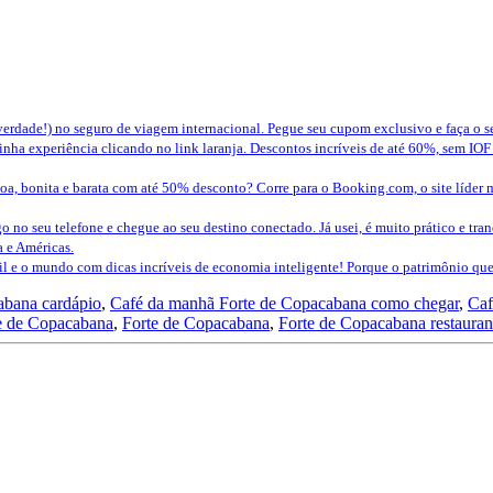
erdade!) no seguro de viagem internacional. Pegue seu cupom exclusivo e faça o 
nha experiência clicando no link laranja. Descontos incríveis de até 60%, sem IOF
a, bonita e barata com até 50% desconto? Corre para o Booking.com, o site líder 
o no seu telefone e chegue ao seu destino conectado. Já usei, é muito prático e tra
a e Américas.
sil e o mundo com dicas incríveis de economia inteligente! Porque o patrimônio 
abana cardápio
,
Café da manhã Forte de Copacabana como chegar
,
Caf
e de Copacabana
,
Forte de Copacabana
,
Forte de Copacabana restauran