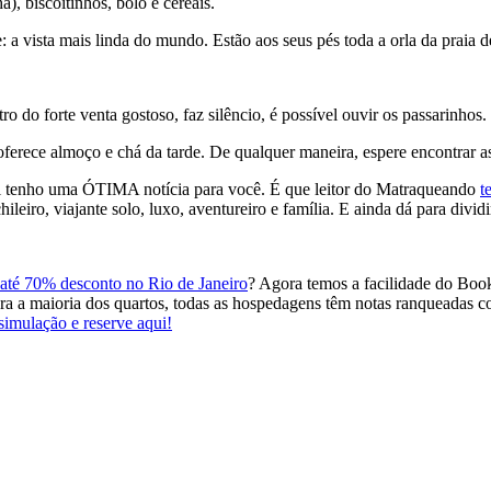
á), biscoitinhos, bolo e cereais.
 a vista mais linda do mundo. Estão aos seus pés toda a orla da praia
o do forte venta gostoso, faz silêncio, é possível ouvir os passarinho
erece almoço e chá da tarde. De qualquer maneira, espere encontrar as
sil tenho uma ÓTIMA notícia para você. É que leitor do Matraqueando
t
hileiro, viajante solo, luxo, aventureiro e família. E ainda dá para div
até 70% desconto no Rio de Janeiro
? Agora temos a facilidade do Book
ara a maioria dos quartos, todas as hospedagens têm notas ranqueadas c
imulação e reserve aqui!