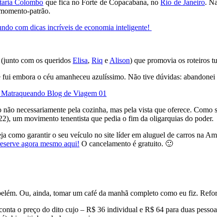
taria Colombo
que fica no Forte de Copacabana, no
Rio de Janeiro
. N
 momento-patrão.
ndo com dicas incríveis de economia inteligente!
o (junto com os queridos
Elisa
,
Riq
e
Alison
) que promovia os roteiros t
e fui embora o céu amanheceu azulíssimo. Não tive dúvidas: abandonei 
o não necessariamente pela cozinha, mas pela vista que oferece. Como s
922), um movimento tenentista que pedia o fim da oligarquias do poder.
ja como garantir o seu veículo no site líder em aluguel de carros na A
reserve agora mesmo aqui!
O cancelamento é gratuito. 🙂
 belém. Ou, ainda, tomar um café da manhã completo como eu fiz. Refor
onta o preço do dito cujo – R$ 36 individual e R$ 64 para duas pessoa