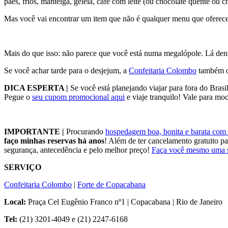
pães, frios, manteiga, geleia, café com leite (ou chocolate quente ou ch
Mas você vai encontrar um item que não é qualquer menu que oferece:
Mais do que isso: não parece que você está numa megalópole. Lá dentr
Se você achar tarde para o desjejum, a
Confeitaria Colombo
também of
DICA ESPERTA |
Se você está planejando viajar para fora do Bra
Pegue o
seu cupom promocional aqui
e viaje tranquilo! Vale para moc
IMPORTANTE |
Procurando
hospedagem boa, bonita e barata com 
faço minhas reservas há anos
! Além de ter cancelamento gratuito p
segurança, antecedência e pelo melhor preço!
Faça você mesmo uma s
SERVIÇO
Confeitaria Colombo
|
Forte de Copacabana
Local:
Praça Cel Eugênio Franco nº1 | Copacabana | Rio de Janeiro
Tel:
(21) 3201-4049 e (21) 2247-6168