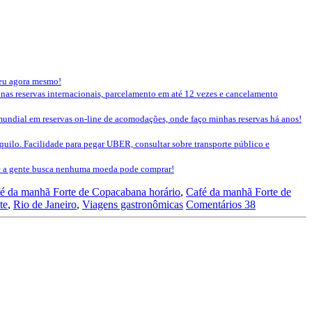
seu agora mesmo!
 nas reservas internacionais, parcelamento em até 12 vezes e cancelamento
mundial em reservas on-line de acomodações, onde faço minhas reservas há anos!
nquilo. Facilidade para pegar UBER, consultar sobre transporte público e
que a gente busca nenhuma moeda pode comprar!
é da manhã Forte de Copacabana horário
,
Café da manhã Forte de
te
,
Rio de Janeiro
,
Viagens gastronômicas
Comentários 38