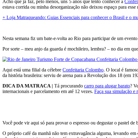
Acho que já faz, pelo menos, uns 5 anos que tento conhecer a
Confei
estava corrida ou minha desorganização não deixou espaço para esse
+ Loja Matraqueando: Guias Essenciais para conhecer o Brasil e o mu
Nesta semana fiz um bate-e-volta ao Rio para participar de um event
Por sorte – meu anjo da guarda é mochileiro, lembra? – no dia em qu
Aqui está uma filial da célebre
Confeitaria Colombo
. O local é famos
da história brasileira: serviu de arena para a Revolução dos 18 (em 1
DICA DA MATRACA |
Tá procurando
carro para alugar barato
? Ve
internacionais e parcelamento em até 12 vezes.
Faça sua simulação e 
Você pode vir aqui só para provar o espresso ou degustar o pastel de
O próprio café da manhã não tem extravagância alguma, levando em c