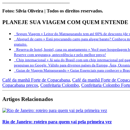
_____________________________
Fotos: Sílvia Oliveira | Todos os direitos reservados.
PLANEJE SUA VIAGEM COM QUEM ENTENDE
Seguro Viagem »
Leitor do Matraqueando tem até 60% de desconto (de v
Aluguel de carro »
Está procurando carro para alugar barato? Conheça mi
gratuito.
Reserva de hotel, hostel, casa ou apartamento »
Você quer hospedagem bo
Reserve com segurança, antecedência e pelo melhor preço!
Chip internacional »
Já saia do Brasil com um chip internacional pré-pag
pesquisas no Google. Válido para diversos países da Europa, Ásia, Oceani
Guias de Viagem Matraqueando »
Guias Essenciais para conhecer o Bra
Café da manhã Forte de Copacabana
,
Café da manhã Forte de Copac
Copacabana preços
,
Confeitaria Colombo
,
Confeitaria Colombo Fort
Artigos Relacionados
Rio de Janeiro: roteiro para quem vai pela primeira vez