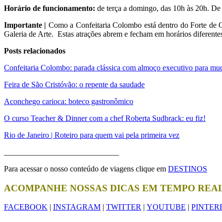
Horário de funcionamento:
de terça a domingo, das 10h às 20h. De 
Importante |
Como a Confeitaria Colombo está dentro do Forte de Co
Galeria de Arte. Estas atrações abrem e fecham em horários diferentes
Posts relacionados
Confeitaria Colombo: parada clássica com almoço executivo para mu
Feira de São Cristóvão: o repente da saudade
Aconchego carioca: boteco gastronômico
O curso Teacher & Dinner com a chef Roberta Sudbrack: eu fiz!
Rio de Janeiro | Roteiro para quem vai pela primeira vez
_____________________________
Para acessar o nosso conteúdo de viagens clique em
DESTINOS
ACOMPANHE NOSSAS DICAS EM TEMPO REA
FACEBOOK
|
INSTAGRAM
|
TWITTER
|
YOUTUBE
|
PINTER