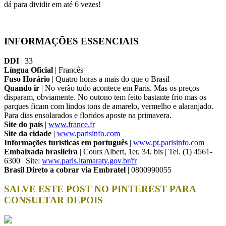
dá para dividir em até 6 vezes!
INFORMAÇÕES ESSENCIAIS
DDI
| 33
Língua Oficial
| Francês
Fuso Horário
| Quatro horas a mais do que o Brasil
Quando ir
| No verão tudo acontece em Paris. Mas os preços
disparam, obviamente. No outono tem feito bastante frio mas os
parques ficam com lindos tons de amarelo, vermelho e alaranjado.
Para dias ensolarados e floridos aposte na primavera.
Site do país
|
www.france.fr
Site da cidade
|
www.parisinfo.com
Informações turísticas em português
|
www.pt.parisinfo.com
Embaixada brasileira
| Cours Albert, 1er, 34, bis | Tel. (1) 4561-
6300 | Site:
www.paris.itamaraty.gov.br/fr
Brasil Direto a cobrar via Embratel
| 0800990055
SALVE ESTE POST NO PINTEREST PARA
CONSULTAR DEPOIS