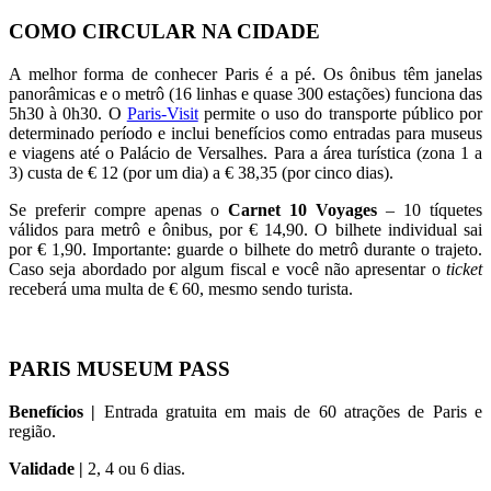
COMO CIRCULAR NA CIDADE
A melhor forma de conhecer Paris é a pé. Os ônibus têm janelas
panorâmicas e o metrô (16 linhas e quase 300 estações) funciona das
5h30 à 0h30. O
Paris-Visit
permite o uso do transporte público por
determinado período e inclui benefícios como entradas para museus
e viagens até o Palácio de Versalhes. Para a área turística (zona 1 a
3) custa de € 12 (por um dia) a € 38,35 (por cinco dias).
Se preferir compre apenas o
Carnet 10 Voyages
– 10 tíquetes
válidos para metrô e ônibus, por € 14,90. O bilhete individual sai
por € 1,90. Importante: guarde o bilhete do metrô durante o trajeto.
Caso seja abordado por algum fiscal e você não apresentar o
ticket
receberá uma multa de € 60, mesmo sendo turista.
PARIS MUSEUM PASS
Benefícios |
Entrada gratuita em mais de 60 atrações de Paris e
região.
Validade |
2, 4 ou 6 dias.