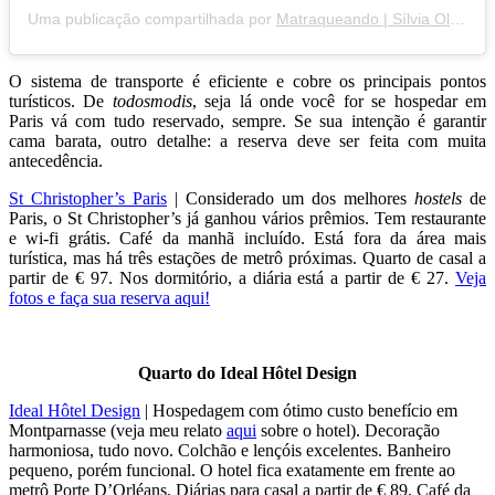
Uma publicação compartilhada por
Matraqueando | Sílvia Oliveira
O sistema de transporte é eficiente e cobre os principais pontos
turísticos. De
todosmodis
, seja lá onde você for se hospedar em
Paris vá com tudo reservado, sempre. Se sua intenção é garantir
cama barata, outro detalhe: a reserva deve ser feita com muita
antecedência.
St Christopher’s Paris
| Considerado um dos melhores
hostels
de
Paris, o St Christopher’s já ganhou vários prêmios. Tem restaurante
e wi-fi grátis. Café da manhã incluído. Está fora da área mais
turística, mas há três estações de metrô próximas. Quarto de casal a
partir de € 97. Nos dormitório, a diária está a partir de € 27.
Veja
fotos e faça sua reserva aqui!
Quarto do Ideal Hôtel Design
Ideal Hôtel Design
| Hospedagem com ótimo custo benefício em
Montparnasse (veja meu relato
aqui
sobre o hotel). Decoração
harmoniosa, tudo novo. Colchão e lençóis excelentes. Banheiro
pequeno, porém funcional. O hotel fica exatamente em frente ao
metrô Porte D’Orléans. Diárias para casal a partir de € 89. Café da