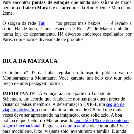
Para encontrar
pontas de estoque
que ainda não saíram de moda
percorra o
bairro Marais
e os arredores da Rue Etienne Marcel, no
2ème.
O slogan da rede
Tati
— “os preços mais baixos” — é levado a
sério. Há de tudo, é uma espécie de Rua 25 de Março embutida
numa loja de departamento. Há diversos endereços espalhados por
Paris, com enorme diversidade de produtos.
DICA DA MATRACA
O ônibus nº 95 da linha regular do transporte público vai de
Montparnasse a Montmatre. Você garante um belo city tour pelo
preço de uma passagem normal.
IMPORTANTE |
A França faz parte parte do Tratado de
Schengen, um acordo que estabelece normas para quem pretende
visitar os países membros. A determinação EXIGE um
seguro de
viagem obrigatório
com cobertura mínima de € 30 mil que muitas
vezes deve ser apresentado na imigração, caso solicitado. A boa
notícia é que Leitor do Matraqueando
tem até 30 % de desconto no
seguro internacional
. Pegue
seu cupom aqui
e viaje tranquilo! Vale
para mochileiro, luxo, viajante solo, aventureiro e família. E ainda