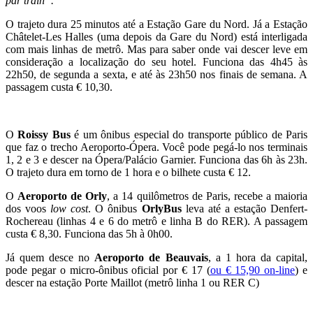
par train”.
O trajeto dura 25 minutos até a Estação Gare du Nord. Já a Estação
Châtelet-Les Halles (uma depois da Gare du Nord) está interligada
com mais linhas de metrô. Mas para saber onde vai descer leve em
consideração a localização do seu hotel. Funciona das 4h45 às
22h50, de segunda a sexta, e até às 23h50 nos finais de semana. A
passagem custa € 10,30.
O
Roissy Bus
é um ônibus especial do transporte público de Paris
que faz o trecho Aeroporto-Ópera. Você pode pegá-lo nos terminais
1, 2 e 3 e descer na Ópera/Palácio Garnier. Funciona das 6h às 23h.
O trajeto dura em torno de 1 hora e o bilhete custa € 12.
O
Aeroporto de Orly
, a 14 quilômetros de Paris, recebe a maioria
dos voos
low cost
. O ônibus
OrlyBus
leva até a estação Denfert-
Rochereau (linhas 4 e 6 do metrô e linha B do RER). A passagem
custa € 8,30. Funciona das 5h à 0h00.
Já quem desce no
Aeroporto de
Beauvais
, a 1 hora da capital,
pode pegar o micro-ônibus oficial por € 17 (
ou € 15,90 on-line
) e
descer na estação Porte Maillot (metrô linha 1 ou RER C)