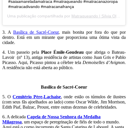
#saiaamareladamatraca #matraqueando #matracanazoropa
#matracadivando #matracanafrança
Uma publicação compartilhada por
Matraqueando | Sílvia Oliveira
3. A
Basílica de Sacré-Coeur
, mais bonita por fora do que por
dentro. Está em um mirante que proporciona uma ótima vista da
cidade.
4. Um passeio pela
Place Émile-Goudeau
que abriga o Bateau-
Lavoir (nº 13), antiga residência de artistas como Juan Gris e Pablo
Picasso. Aqui, Picasso pintou a célebre tela
Demoiselles d’Avignon
.
A residência não está aberta ao público.
Basílica de Sacré-Coeur
5. O
Cemitério Père-Lachaise
, onde estão os túmulos de ilustres
(com seus fãs ajoelhados ao lado) como Oscar Wilde, Jim Morrison,
Edith Piaf, Balzac, Proust, entre outras dezenas de celebridades.
6. A delicada
Capela de Nossa Senhora da Medalha
Milagrosa
, um espaço de peregrinação de fiéis de todo o mundo.
Aqui está o corpo incorrupto de Santa Catarina de Labouré. A santa