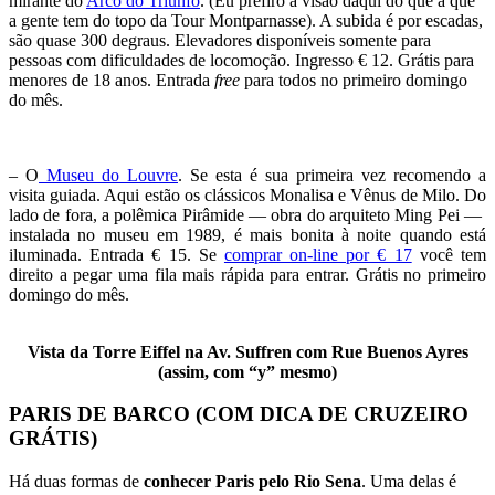
mirante do
Arco do Triunfo
. (Eu prefiro a visão daqui do que a que
a gente tem do topo da Tour Montparnasse). A subida é por escadas,
são quase 300 degraus. Elevadores disponíveis somente para
pessoas com dificuldades de locomoção. Ingresso € 12. Grátis para
menores de 18 anos. Entrada
free
para todos no primeiro domingo
do mês.
– O
Museu do Louvre
. Se esta é sua primeira vez recomendo a
visita guiada. Aqui estão os clássicos Monalisa e Vênus de Milo. Do
lado de fora, a polêmica Pirâmide — obra do arquiteto Ming Pei —
instalada no museu em 1989, é mais bonita à noite quando está
iluminada. Entrada € 15. Se
comprar on-line por € 17
você tem
direito a pegar uma fila mais rápida para entrar. Grátis no primeiro
domingo do mês.
Vista da Torre Eiffel na Av. Suffren com Rue Buenos Ayres
(assim, com “y” mesmo)
PARIS DE BARCO (COM DICA DE CRUZEIRO
GRÁTIS)
Há duas formas de
conhecer Paris pelo Rio Sena
. Uma delas é