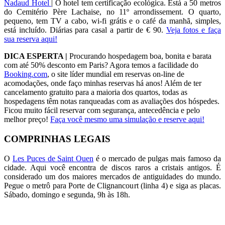
Nadaud Hotel
| O hotel tem certificação ecológica. Está a 50 metros
do Cemitério Père Lachaise, no 11º arrondissement. O quarto,
pequeno, tem TV a cabo, wi-fi grátis e o café da manhã, simples,
está incluído. Diárias para casal a partir de € 90.
Veja fotos e faça
sua reserva aqui!
DICA ESPERTA |
Procurando hospedagem boa, bonita e barata
com até 50% desconto em Paris? Agora temos a facilidade do
Booking.com
, o site líder mundial em reservas on-line de
acomodações, onde faço minhas reservas há anos! Além de ter
cancelamento gratuito para a maioria dos quartos, todas as
hospedagens têm notas ranqueadas com as avaliações dos hóspedes.
Ficou muito fácil reservar com segurança, antecedência e pelo
melhor preço!
Faça você mesmo uma simulação e reserve aqui!
COMPRINHAS LEGAIS
O
Les Puces de Saint Ouen
é o mercado de pulgas mais famoso da
cidade. Aqui você encontra de discos raros a cristais antigos. É
considerado um dos maiores mercados de antiguidades do mundo.
Pegue o metrô para Porte de Clignancourt (linha 4) e siga as placas.
Sábado, domingo e segunda, 9h às 18h.