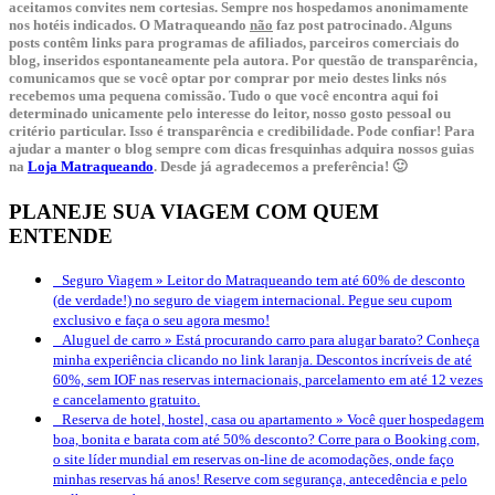
aceitamos convites nem cortesias. Sempre nos hospedamos anonimamente
nos hotéis indicados. O Matraqueando
não
faz post patrocinado. Alguns
posts contêm links para programas de afiliados, parceiros comerciais do
blog, inseridos espontaneamente pela autora. Por questão de transparência,
comunicamos que se você optar por comprar por meio destes links nós
recebemos uma pequena comissão. Tudo o que você encontra aqui foi
determinado unicamente pelo interesse do leitor, nosso gosto pessoal ou
critério particular. Isso é transparência e credibilidade. Pode confiar! Para
ajudar a manter o blog sempre com dicas fresquinhas adquira nossos guias
na
Loja Matraqueando
. Desde já agradecemos a preferência! 🙂
PLANEJE SUA VIAGEM COM QUEM
ENTENDE
Seguro Viagem »
Leitor do Matraqueando tem até 60% de desconto
(de verdade!) no seguro de viagem internacional. Pegue seu cupom
exclusivo e faça o seu agora mesmo!
Aluguel de carro »
Está procurando carro para alugar barato? Conheça
minha experiência clicando no link laranja. Descontos incríveis de até
60%, sem IOF nas reservas internacionais, parcelamento em até 12 vezes
e cancelamento gratuito.
Reserva de hotel, hostel, casa ou apartamento »
Você quer hospedagem
boa, bonita e barata com até 50% desconto? Corre para o Booking.com,
o site líder mundial em reservas on-line de acomodações, onde faço
minhas reservas há anos! Reserve com segurança, antecedência e pelo