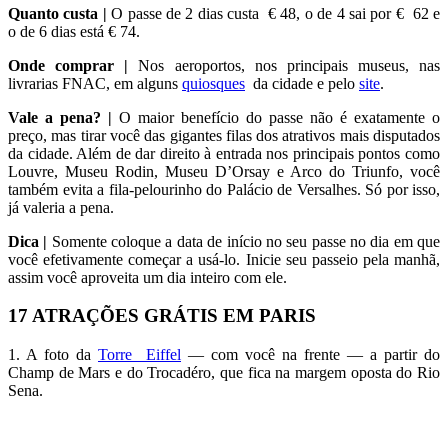
Quanto custa |
O passe de 2 dias custa € 48, o de 4 sai por € 62 e
o de 6 dias está € 74.
Onde comprar |
Nos aeroportos, nos principais museus, nas
livrarias FNAC, em alguns
quiosques
da cidade e pelo
site
.
Vale a pena? |
O maior benefício do passe não é exatamente o
preço, mas tirar você das gigantes filas dos atrativos mais disputados
da cidade. Além de dar direito à entrada nos principais pontos como
Louvre, Museu Rodin, Museu D’Orsay e Arco do Triunfo, você
também evita a fila-pelourinho do Palácio de Versalhes. Só por isso,
já valeria a pena.
Dica |
Somente coloque a data de início no seu passe no dia em que
você efetivamente começar a usá-lo. Inicie seu passeio pela manhã,
assim você aproveita um dia inteiro com ele.
17 ATRAÇÕES GRÁTIS EM PARIS
1. A foto da
Torre Eiffel
— com você na frente — a partir do
Champ de Mars e do Trocadéro, que fica na margem oposta do Rio
Sena.