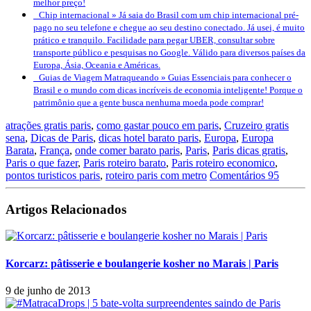
melhor preço!
Chip internacional »
Já saia do Brasil com um chip internacional pré-
pago no seu telefone e chegue ao seu destino conectado. Já usei, é muito
prático e tranquilo. Facilidade para pegar UBER, consultar sobre
transporte público e pesquisas no Google. Válido para diversos países da
Europa, Ásia, Oceania e Américas.
Guias de Viagem Matraqueando »
Guias Essenciais para conhecer o
Brasil e o mundo com dicas incríveis de economia inteligente! Porque o
patrimônio que a gente busca nenhuma moeda pode comprar!
atrações gratis paris
,
como gastar pouco em paris
,
Cruzeiro gratis
sena
,
Dicas de Paris
,
dicas hotel barato paris
,
Europa
,
Europa
Barata
,
França
,
onde comer barato paris
,
Paris
,
Paris dicas gratis
,
Paris o que fazer
,
Paris roteiro barato
,
Paris roteiro economico
,
pontos turisticos paris
,
roteiro paris com metro
Comentários 95
Artigos Relacionados
Korcarz: pâtisserie e boulangerie kosher no Marais | Paris
9 de junho de 2013