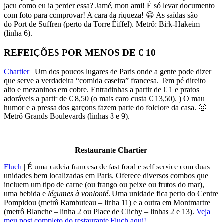
jacu como eu ia perder essa? Jamé, mon ami! É só levar documento
com foto para comprovar! A cara da riqueza! 😀 As saídas são
do Port de Suffren (perto da Torre Éiffel). Metrô: Birk-Hakeim
(linha 6).
REFEIÇÕES POR MENOS DE € 10
Chartier
| Um dos poucos lugares de Paris onde a gente pode dizer
que serve a verdadeira “comida caseira” francesa. Tem pé direito
alto e mezaninos em cobre. Entradinhas a partir de € 1 e pratos
adoráveis a partir de € 8,50 (o mais caro custa € 13,50). ) O mau
humor e a pressa dos garçons fazem parte do folclore da casa. 🙂
Metrô Grands Boulevards (linhas 8 e 9).
Restaurante Chartier
Fluch
| É uma cadeia francesa de fast food e self service com duas
unidades bem localizadas em Paris. Oferece diversos combos que
incluem um tipo de carne (ou frango ou peixe ou frutos do mar),
uma bebida e
légumes à vonlonté
. Uma unidade fica perto do Centre
Pompidou (metrô Rambuteau – linha 11) e a outra em Montmartre
(metrô Blanche – linha 2 ou Place de Clichy – linhas 2 e 13).
Veja
meu post completo do restaurante Fluch aqui!