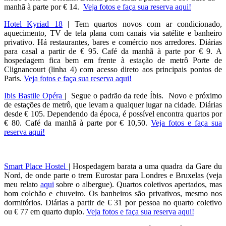
manhã à parte por € 14.
Veja fotos e faça sua reserva aqui!
Hotel Kyriad 18
| Tem quartos novos com ar condicionado,
aquecimento, TV de tela plana com canais via satélite e banheiro
privativo. Há restaurantes, bares e comércio nos arredores. Diárias
para casal a partir de € 95. Café da manhã à parte por € 9. A
hospedagem fica bem em frente à estação de metrô Porte de
Clignancourt (linha 4) com acesso direto aos principais pontos de
Paris.
Veja fotos e faça sua reserva aqui!
Ibis Bastile Opéra
|
Segue o padrão da rede Íbis. Novo e próximo
de estações de metrô, que levam a qualquer lugar na cidade. Diárias
desde € 105. Dependendo da época, é possível encontra quartos por
€ 80. Café da manhã à parte por € 10,50.
Veja fotos e faça sua
reserva aqui!
Smart Place Hostel
| Hospedagem barata a uma quadra da Gare du
Nord, de onde parte o trem Eurostar para Londres e Bruxelas (veja
meu relato
aqui
sobre o albergue). Quartos coletivos apertados, mas
bom colchão e chuveiro. Os banheiros são privativos, mesmo nos
dormitórios. Diárias a partir de € 31 por pessoa no quarto coletivo
ou € 77 em quarto duplo.
Veja fotos e faça sua reserva aqui!