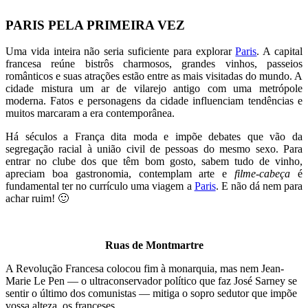
PARIS PELA PRIMEIRA VEZ
Uma vida inteira não seria suficiente para explorar
Paris
. A capital
francesa reúne bistrôs charmosos, grandes vinhos, passeios
românticos e suas atrações estão entre as mais visitadas do mundo. A
cidade mistura um ar de vilarejo antigo com uma metrópole
moderna. Fatos e personagens da cidade influenciam tendências e
muitos marcaram a era contemporânea.
Há séculos a França dita moda e impõe debates que vão da
segregação racial à união civil de pessoas do mesmo sexo. Para
entrar no clube dos que têm bom gosto, sabem tudo de vinho,
apreciam boa gastronomia, contemplam arte e
filme-cabeça
é
fundamental ter no currículo uma viagem a
Paris
. E não dá nem para
achar ruim! 🙂
Ruas de Montmartre
A Revolução Francesa colocou fim à monarquia, mas nem Jean-
Marie Le Pen — o ultraconservador político que faz José Sarney se
sentir o último dos comunistas — mitiga o sopro sedutor que impõe
vossa alteza, os franceses.