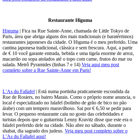
Restaurante Higuma
Higuma
| Fica na Rue Sainte-Anne, chamada de Little Tokyo de
Paris, área que abriga alguns dos mais tradicionais (e baratérrimos)
restaurantes japoneses da cidade. O Higuma é o meu preferido. Uma
cantina japonesa tradicional, clássica e sem frescura. Aqui, a partir
de € 10 você garante entrada, bebida e uma tigela enorme de arroz,
macarrão ou sopa atolados até o topo com carne, frutos do mar ou
salada. Metrô Pyramides (linhas 7 e 14)
Veja aqui meu post
completo sobre a Rue Sainte-Anne em Paris!
L’As du Fallafel
| Está numa portinha praticamente escondida da
Rue de Rosiers, no bairro Marais. Como o próprio nome anuncia, o
local é especializado no falafel (bolinho de grão de bico no pão
árabe) com um tempero maravilhoso. Sai por € 6,50 se pedir para
levar. O pequeno restaurante caiu no gosto das celebridades e
turistas depois que o guitarrista Lenny Kravitz disse que este era o
falafel preferido dele na cidade. Não abre no sábado, durante o
shabat, dia sagrado dos judeus.
Veja meu post completo sobre o
L’As du Fallafel aqui!