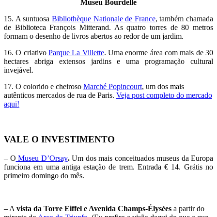
Museu Bourdelle
15. A suntuosa
Bibliothèque Nationale de France
, também chamada
de Biblioteca François Mitterand. As quatro torres de 80 metros
formam o desenho de livros abertos ao redor de um jardim.
16. O criativo
Parque La Villette
. Uma enorme área com mais de 30
hectares abriga extensos jardins e uma programação cultural
invejável.
17. O colorido e cheiroso
Marché Popincourt
, um dos mais
autênticos mercados de rua de Paris.
Veja post completo do mercado
aqui!
VALE O INVESTIMENTO
– O
Museu D’Orsay
.
Um dos mais conceituados museus da Europa
funciona em uma antiga estação de trem. Entrada € 14. Grátis no
primeiro domingo do mês.
– A
vista da Torre Eiffel e Avenida Champs-Élysées
a partir do