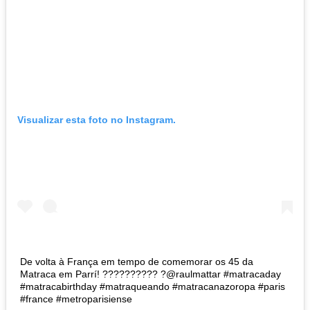
Visualizar esta foto no Instagram.
De volta à França em tempo de comemorar os 45 da
Matraca em Parrí! ?????????? ?@raulmattar #matracaday
#matracabirthday #matraqueando #matracanazoropa #paris
#france #metroparisiense