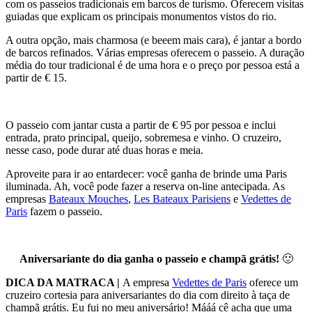
com os passeios tradicionais em barcos de turismo. Oferecem visitas
guiadas que explicam os principais monumentos vistos do rio.
A outra opção, mais charmosa (e beeem mais cara), é jantar a bordo
de barcos refinados. Várias empresas oferecem o passeio. A duração
média do tour tradicional é de uma hora e o preço por pessoa está a
partir de € 15.
O passeio com jantar custa a partir de € 95 por pessoa e inclui
entrada, prato principal, queijo, sobremesa e vinho. O cruzeiro,
nesse caso, pode durar até duas horas e meia.
Aproveite para ir ao entardecer: você ganha de brinde uma Paris
iluminada. Ah, você pode fazer a reserva on-line antecipada. As
empresas
Bateaux Mouches
,
Les Bateaux Parisiens
e
Vedettes de
Paris
fazem o passeio.
Aniversariante do dia ganha o passeio e champã grátis!
🙂
DICA DA MATRACA |
A empresa
Vedettes de Paris
oferece um
cruzeiro cortesia para aniversariantes do dia com direito à taça de
champã grátis. Eu fui no meu aniversário! Mááá cê acha que uma