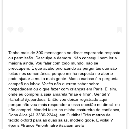
Tenho mais de 300 mensagens no direct esperando resposta
ou permissão. Desculpe a demora. Não consegui nem ler a
maioria ainda. Vou falar com todo mundo, não se
preocupem. É que acabo priorizando as perguntas que são
feitas nos comentários, porque minha resposta no aberto
pode ajudar a muito mais gente. Mas o curioso é a pergunta
campeã no inbox. Vocês não querem saber sobre
hospedagem ou o que fazer com crianças em Paris. E, sim,
onde eu comprei a saia amarela “mãe e filha”. Gente! ?
Hahaha! #jupurdeus. Então vou deixar registrado aqui
porque não vou mais responder a essa questão no direct: eu
não comprei. Mandei fazer na minha costureira de confiança,
Dona Alice (41 3336-2244), em Curitiba! Três metros de
tecido oxford para as duas saias, modelo godê. E voilà! ?
#paris #france #montmatre #saiaamarela