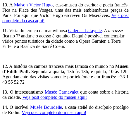
10. A
Maison Victor Hugo
, casa-museu do escritor e poeta francês.
Fica na Place des Vosges, uma das mais emblemáticas praças de
Paris. Foi aqui que Victor Hugo escreveu Os Miseráveis.
Veja post
completo da casa aqui!
11. Vista do terraço da maravilhosa
Galerias Lafayette
. A
terrasse
fica no 7º andar e o acesso é gratuito. Daqui é possível contemplar
vários pontos turísticos da cidade como a Ópera Garnier, a Torre
Eiffel e a Basílica de Sacré Coeur.
12. A história da cantora francesa mais famosa do mundo no
Museu
d’Edith Piaff.
Segunda a quarta, 13h às 18h, e quinta, 10 às 12h.
Agendamento das visitas somente por telefone e em francês: +33 1
43 55 52 72
13. O interessantísmo
Musée Carnavalet
que conta sobre a história
da cidade.
Veja post completo do museu aqui!
14. O incrível
Musée Bourdelle
, a casa-ateliê do discípulo prodígio
de Rodin.
Veja post completo do museu aqui!