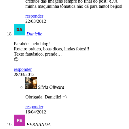
créditos das imagens sempre no final do post! 🙂 A
minha maquininha tômatica não dá para tanto! beijos!
responder
22/03/2012
Danielle
Parabéns pelo blog!
Roteiro prático, boas dicas, lindas fotos!!!
Texto fantástico, prende…
😉
responder
28/03/2012
Silvia Oliveira
Obrigada, Danielle! =)
responder
16/04/2012
FERNANDA