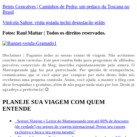
Bento Gonçalves | Caminhos de Pedra: um pedaço da Toscana no
Brasil
Vinícola Salton: visita guiada inclui degustação grátis
Fotos: Raul Mattar | Todos os direitos reservados.
Disclaimer | Pagamos todas as nossas contas de viagem. Não aceitamos
convites nem cortesias. Este post contém links para programas de afiliados,
parceiros comerciais do blog, inseridos espontaneamente pela autora. O
Matraqueando
não
faz post patrocinado. Por questão de transparência,
comunicamos que se você optar por comprar por meio destes links nós
recebemos uma pequena comissão. Assim, você ajuda a manter o blog com
dicas fresquinhas e gratuitas, além de não pagar nada mais por isso. Desde já
agradeço a preferência! 😉
PLANEJE SUA VIAGEM COM QUEM
ENTENDE
Seguro Viagem »
Leitor do Matraqueando tem até 60% de desconto
(de verdade!) no seguro de viagem internacional. Pegue seu cupom
exclusivo e faça o seu agora mesmo!