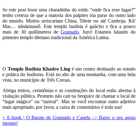
Se este post fosse uma charadinha do estilo “onde fica esse lugar?”
tenho certeza de que a maioria dos palpites iria parar do outro lado
do mundo. Muitos arriscariam China, Tibete ou até Camboja. Rá!
Mas… nãnãninanô. Este templo budista é gaúcho e fica a pouco
mais de 30 quilômetros de
Gramado
. Juro! Estamos falando do
primeiro templo tibetano tradicional da América Latina.
O
Templo Budista Khadro Ling
é um centro destinado ao estudo
e prática do budismo. Está no alto de uma montanha, com uma bela
vista, no município de Três Coroas.
Abriga retiros, cerimônias e as construções do local estão abertas à
visitação pública. Prometo não cair na breguice de chamar o local de
“lugar mágico” ou “surreal”. Mas se você encontrar outro adjetivo
mais apropriado, por favor, a caixa de comentários é toda sua!
+ E-book | O Barato de Gramado e Canela –> Baixe o seu agora
mesmo!