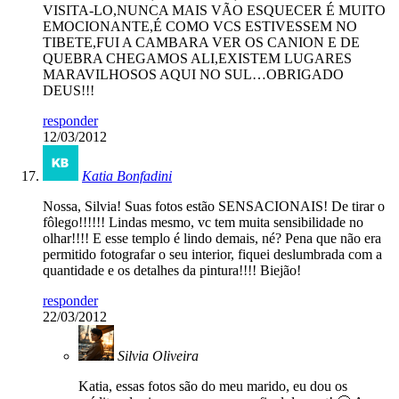
VISITA-LO,NUNCA MAIS VÃO ESQUECER É MUITO
EMOCIONANTE,É COMO VCS ESTIVESSEM NO
TIBETE,FUI A CAMBARA VER OS CANION E DE
QUEBRA CHEGAMOS ALI,EXISTEM LUGARES
MARAVILHOSOS AQUI NO SUL…OBRIGADO
DEUS!!!
responder
12/03/2012
Katia Bonfadini
Nossa, Silvia! Suas fotos estão SENSACIONAIS! De tirar o
fôlego!!!!!! Lindas mesmo, vc tem muita sensibilidade no
olhar!!!! E esse templo é lindo demais, né? Pena que não era
permitido fotografar o seu interior, fiquei deslumbrada com a
quantidade e os detalhes da pintura!!!! Biejão!
responder
22/03/2012
Silvia Oliveira
Katia, essas fotos são do meu marido, eu dou os