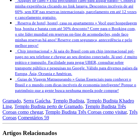
Aluguel de carro »
Está procurando carro para alugar barato? Conheça
minha experiência clicando no link laranja. Descontos incríveis de até
60%, sem IOF nas reservas internacionais, parcelamento em até 12 vezes
e cancelamento gratuito.
Reserva de hotel, hostel, casa ou apartamento »
Você quer hospedagem
boa, bonita e barata com até 50% desconto? Corre para o Booking.com,
o site líder mundial em reservas on-line de acomodações, onde faço
minhas reservas há anos! Reserve com segurança, antecedência e pelo
melhor preço!
Chip internacional »
Já saia do Brasil com um chip internacional pré-
pago no seu telefone e chegue ao seu destino conectado. Já usei, é muito
prático e tranquilo. Facilidade para pegar UBER, consultar sobre
transporte público e pesquisas no Google. Válido para diversos países da
Europa, Ásia, Oceania e Américas.
Guias de Viagem Matraqueando »
Guias Essenciais para conhecer o
Brasil e o mundo com dicas incríveis de economia inteligente! Porque o
patrimônio que a gente busca nenhuma moeda pode comprar!
Gramado
,
Serra Gaúcha
,
Templo Budista
,
Templo Budista Khadro
Ling
,
Templo Budista perto de Gramado
,
Templo Budista Três
Coroas como chegar
,
Templo Budista Três Coroas como visitar
,
Três
Coroas
Comentários 59
Artigos Relacionados