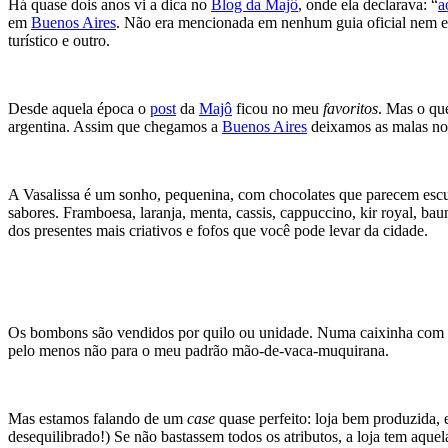
Há quase dois anos vi a dica no
Blog da Majô
, onde ela declarava: “
a
em
Buenos Aires
. Não era mencionada em nenhum guia oficial nem es
turístico e outro.
Desde aquela época o
post
da
Majô
ficou no meu
favoritos
. Mas o qu
argentina. Assim que chegamos a
Buenos Aires
deixamos as malas no 
A Vasalissa é um sonho, pequenina, com chocolates que parecem escul
sabores. Framboesa, laranja, menta, cassis, cappuccino, kir royal, bau
dos presentes mais criativos e fofos que você pode levar da cidade.
Os bombons são vendidos por quilo ou unidade. Numa caixinha com se
pelo menos não para o meu padrão mão-de-vaca-muquirana.
Mas estamos falando de um
case
quase perfeito: loja bem produzida, 
desequilibrado!) Se não bastassem todos os atributos, a loja tem aquel