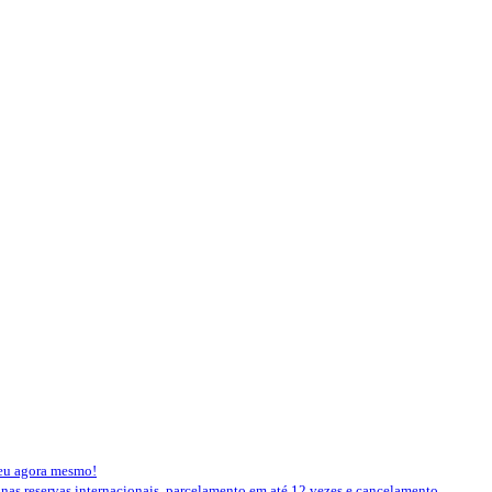
seu agora mesmo!
 nas reservas internacionais, parcelamento em até 12 vezes e cancelamento