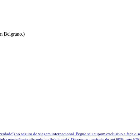
em Belgrano.)
erdade!) no seguro de viagem internacional. Pegue seu cupom exclusivo e faça o 
nha experiência clicando no link laranja. Descontos incríveis de até 60%, sem IOF