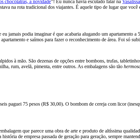
os chocólatras, a novidade
”! Eu nunca havia escutado falar na
Vasalissa
tava na rota tradicional dos viajantes. É aquele tipo de lugar que vo
e eu jamais podia imaginar é que acabaria alugando um apartamento a 5
apartamento e saímos para fazer o reconhecimento de área. Foi só subir
pidos à mão. São dezenas de opções entre bombons, trufas, tabletinhos
nilha, rum, avelã, pimenta, entre outros. As embalagens são tão
hermos
is paguei 75 pesos (R$ 30,00). O bombom de cereja com licor (inesque
embalagem que parece uma obra de arte e produto de altíssima qualidad
a história de empresa passada de geração para geração, sempre mantendo 