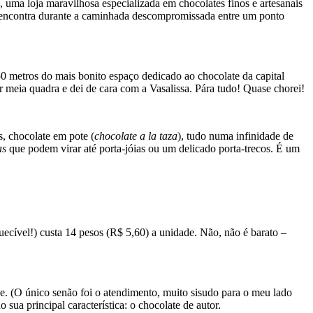
, uma loja maravilhosa especializada em chocolates finos e artesanais
cê encontra durante a caminhada descompromissada entre um ponto
0 metros do mais bonito espaço dedicado ao chocolate da capital
 meia quadra e dei de cara com a Vasalissa. Pára tudo! Quase chorei!
, chocolate em pote (
chocolate a la taza
), tudo numa infinidade de
as
que podem virar até porta-jóias ou um delicado porta-trecos. É um
cível!) custa 14 pesos (R$ 5,60) a unidade. Não, não é barato –
e. (O único senão foi o atendimento, muito sisudo para o meu lado
sua principal característica: o chocolate de autor.