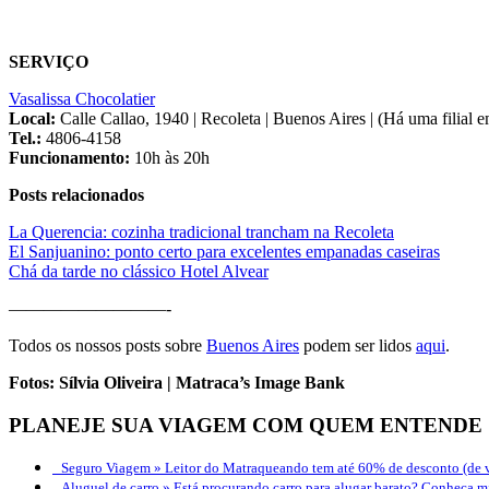
SERVIÇO
Vasalissa Chocolatier
Local:
Calle Callao, 1940 | Recoleta | Buenos Aires | (Há uma filial 
Tel.:
4806-4158
Funcionamento:
10h às 20h
Posts relacionados
La Querencia: cozinha tradicional trancham na Recoleta
El Sanjuanino: ponto certo para excelentes empanadas caseiras
Chá da tarde no clássico Hotel Alvear
—————————-
Todos os nossos posts sobre
Buenos Aires
podem ser lidos
aqui
.
Fotos: Sílvia Oliveira | Matraca’s Image Bank
PLANEJE SUA VIAGEM COM QUEM ENTENDE
Seguro Viagem »
Leitor do Matraqueando tem até 60% de desconto (de v
Aluguel de carro »
Está procurando carro para alugar barato? Conheça mi