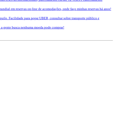
mundial em reservas on-line de acomodações, onde faço minhas reservas há anos!
nquilo. Facilidade para pegar UBER, consultar sobre transporte público e
que a gente busca nenhuma moeda pode comprar!