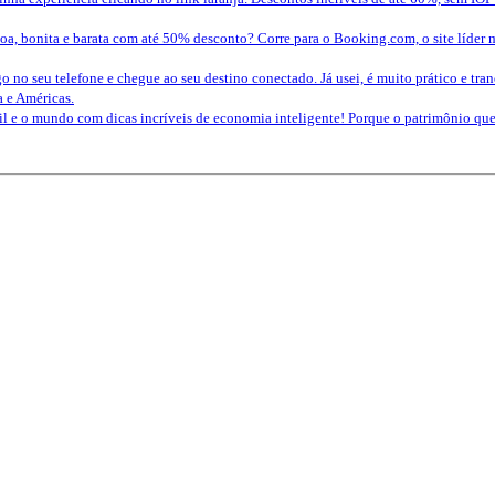
a, bonita e barata com até 50% desconto? Corre para o Booking.com, o site líder 
o no seu telefone e chegue ao seu destino conectado. Já usei, é muito prático e tra
a e Américas.
sil e o mundo com dicas incríveis de economia inteligente! Porque o patrimônio 