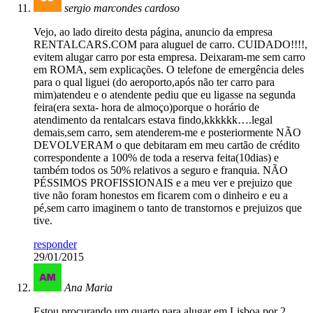
sergio marcondes cardoso
Vejo, ao lado direito desta página, anuncio da empresa
RENTALCARS.COM para aluguel de carro. CUIDADO!!!!,
evitem alugar carro por esta empresa. Deixaram-me sem carro
em ROMA, sem explicações. O telefone de emergência deles
para o qual liguei (do aeroporto,após não ter carro para
mim)atendeu e o atendente pediu que eu ligasse na segunda
feira(era sexta- hora de almoço)porque o horário de
atendimento da rentalcars estava findo,kkkkkk….legal
demais,sem carro, sem atenderem-me e posteriormente NÃO
DEVOLVERAM o que debitaram em meu cartão de crédito
correspondente a 100% de toda a reserva feita(10dias) e
também todos os 50% relativos a seguro e franquia. NÃO
PÉSSIMOS PROFISSIONAIS e a meu ver e prejuizo que
tive não foram honestos em ficarem com o dinheiro e eu a
pé,sem carro imaginem o tanto de transtornos e prejuizos que
tive.
responder
29/01/2015
Ana Maria
Estou procurando um quarto para alugar em Lisboa por 2