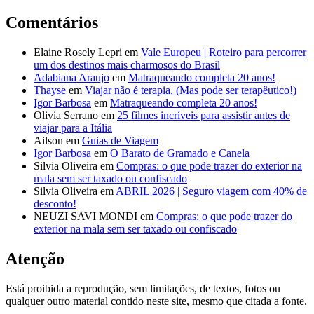
Comentários
Elaine Rosely Lepri
em
Vale Europeu | Roteiro para percorrer
um dos destinos mais charmosos do Brasil
Adabiana Araujo
em
Matraqueando completa 20 anos!
Thayse
em
Viajar não é terapia. (Mas pode ser terapêutico!)
Igor Barbosa
em
Matraqueando completa 20 anos!
Olivia Serrano
em
25 filmes incríveis para assistir antes de
viajar para a Itália
Ailson
em
Guias de Viagem
Igor Barbosa
em
O Barato de Gramado e Canela
Silvia Oliveira
em
Compras: o que pode trazer do exterior na
mala sem ser taxado ou confiscado
Silvia Oliveira
em
ABRIL 2026 | Seguro viagem com 40% de
desconto!
NEUZI SAVI MONDI
em
Compras: o que pode trazer do
exterior na mala sem ser taxado ou confiscado
Atenção
Está proibida a reprodução, sem limitações, de textos, fotos ou
qualquer outro material contido neste site, mesmo que citada a fonte.