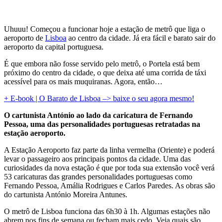
Uhuuu! Começou a funcionar hoje a estação de metrô que liga o
aeroporto de
Lisboa
ao centro da cidade. Já era fácil e barato sair do
aeroporto da capital portuguesa.
É que embora não fosse servido pelo metrô, o Portela está bem
próximo do centro da cidade, o que deixa até uma corrida de táxi
acessível para os mais muquiranas. Agora, então…
+ E-book | O Barato de Lisboa –> baixe o seu agora mesmo!
O cartunista António ao lado da caricatura de Fernando
Pessoa, uma das personalidades portuguesas retratadas na
estação aeroporto.
A Estação Aeroporto faz parte da linha vermelha (Oriente) e poderá
levar o passageiro aos principais pontos da cidade. Uma das
curiosidades da nova estação é que por toda sua extensão você verá
53 caricaturas das grandes personalidades portuguesas como
Fernando Pessoa, Amália Rodrigues e Carlos Paredes. As obras são
do cartunista António Moreira Antunes.
O metrô de Lisboa funciona das 6h30 à 1h. Algumas estações não
abrem nos fins de semana ou fecham mais cedo. Veja quais são