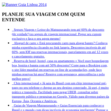
PLANEJE SUA VIAGEM COM QUEM
ENTENDE
Seguro Viagem »
Leitor do Matraqueando tem até 60% de desconto
(de verdade!) no seguro de viagem internacional. Pegue seu cupom
exclusivo e faça o seu agora mesmo!
Aluguel de carro »
Está procurando carro para alugar barato? Conheça
minha experiência clicando no link laranja. Descontos incríveis de até
60%, sem IOF nas reservas internacionais, parcelamento em até 12 vezes
e cancelamento gratuito.
Reserva de hotel, hostel, casa ou apartamento »
Você quer hospedagem
boa, bonita e barata com até 50% desconto? Corre para o Booking.com,
o site líder mundial em reservas on-line de acomodações, onde faço
minhas reservas há anos! Reserve com segurança, antecedência e pelo
melhor preço!
Chip internacional »
Já saia do Brasil com um chip internacional pré-
pago no seu telefone e chegue ao seu destino conectado. Já usei, é muito
prático e tranquilo. Facilidade para pegar UBER, consultar sobre
transporte público e pesquisas no Google. Válido para diversos países da
Europa, Ásia, Oceania e Américas.
Guias de Viagem Matraqueando »
Guias Essenciais para conhecer o
Brasil e o mundo com dicas incríveis de economia inteligente! Porque o