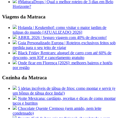
#MatracaDrops | Qual o melhor roteiro de 3 dias em Belo
Horizonte?
Viagens da Matraca
Holanda | Keukenhof: como visitar o maior jardim de
tulipas do mundo [ATUALIZADO 2026]
ABRIL 2026 | Seguro viagem com 40% de desconto!
Guia Personalizado Europa | Roteiros exclusivos feitos sob
medida para o seu jeito de viajar
Black Friday Rentcars: aluguel de carro com até 60% de
desconto, sem IOF e cancelamento gratuito
Onde ficar em Florença [2026]: melhores bairros e hotéis
por região
Cozinha da Matraca
5 ideias incríveis de tábua de frios: como montar e servir (e
um bônus de tábua doce linda!)
Noite Mexicana: cardápio, receitas e dicas de como montar
tacos e burritos
Chocolate Quente Cremoso (sem amido, nem leite
condensado)