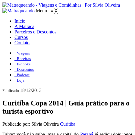
Menu
≡
╳
Início
A Matraca
Parceiros e Descontos
Cursos
Contato
Viagens
Receitas
E-books
Descontos
Podcast
Loja
18/12/2013
Publicado
Curitiba Copa 2014 | Guia prático para o
turista esportivo
Publicado por: Silvia Oliveira
Curitiba
Talvez você não saiba, mas a capital do
Paraná
já sediou dois jogos