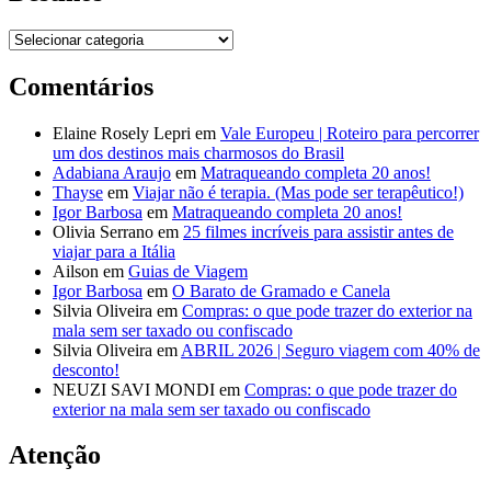
Destinos
Comentários
Elaine Rosely Lepri
em
Vale Europeu | Roteiro para percorrer
um dos destinos mais charmosos do Brasil
Adabiana Araujo
em
Matraqueando completa 20 anos!
Thayse
em
Viajar não é terapia. (Mas pode ser terapêutico!)
Igor Barbosa
em
Matraqueando completa 20 anos!
Olivia Serrano
em
25 filmes incríveis para assistir antes de
viajar para a Itália
Ailson
em
Guias de Viagem
Igor Barbosa
em
O Barato de Gramado e Canela
Silvia Oliveira
em
Compras: o que pode trazer do exterior na
mala sem ser taxado ou confiscado
Silvia Oliveira
em
ABRIL 2026 | Seguro viagem com 40% de
desconto!
NEUZI SAVI MONDI
em
Compras: o que pode trazer do
exterior na mala sem ser taxado ou confiscado
Atenção