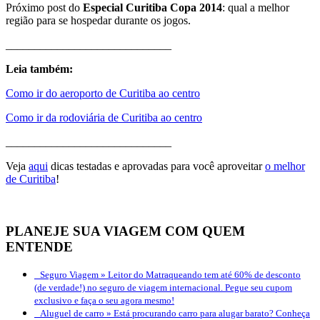
Próximo post do
Especial Curitiba Copa 2014
: qual a melhor
região para se hospedar durante os jogos.
_____________________________
Leia também:
Como ir do aeroporto de Curitiba ao centro
Como ir da rodoviária de Curitiba ao centro
_____________________________
Veja
aqui
dicas testadas e aprovadas para você aproveitar
o melhor
de Curitiba
!
PLANEJE SUA VIAGEM COM QUEM
ENTENDE
Seguro Viagem »
Leitor do Matraqueando tem até 60% de desconto
(de verdade!) no seguro de viagem internacional. Pegue seu cupom
exclusivo e faça o seu agora mesmo!
Aluguel de carro »
Está procurando carro para alugar barato? Conheça