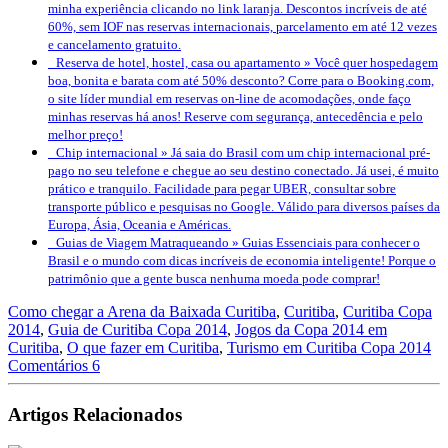
minha experiência clicando no link laranja. Descontos incríveis de até
60%, sem IOF nas reservas internacionais, parcelamento em até 12 vezes
e cancelamento gratuito.
Reserva de hotel, hostel, casa ou apartamento »
Você quer hospedagem
boa, bonita e barata com até 50% desconto? Corre para o Booking.com,
o site líder mundial em reservas on-line de acomodações, onde faço
minhas reservas há anos! Reserve com segurança, antecedência e pelo
melhor preço!
Chip internacional »
Já saia do Brasil com um chip internacional pré-
pago no seu telefone e chegue ao seu destino conectado. Já usei, é muito
prático e tranquilo. Facilidade para pegar UBER, consultar sobre
transporte público e pesquisas no Google. Válido para diversos países da
Europa, Ásia, Oceania e Américas.
Guias de Viagem Matraqueando »
Guias Essenciais para conhecer o
Brasil e o mundo com dicas incríveis de economia inteligente! Porque o
patrimônio que a gente busca nenhuma moeda pode comprar!
Como chegar a Arena da Baixada Curitiba
,
Curitiba
,
Curitiba Copa
2014
,
Guia de Curitiba Copa 2014
,
Jogos da Copa 2014 em
Curitiba
,
O que fazer em Curitiba
,
Turismo em Curitiba Copa 2014
Comentários 6
Artigos Relacionados