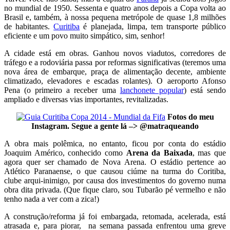
no mundial de 1950. Sessenta e quatro anos depois a Copa volta ao
Brasil e, também, à nossa pequena metrópole de quase 1,8 milhões
de habitantes.
Curitiba
é planejada, limpa, tem transporte público
eficiente e um povo muito simpático, sim, senhor!
A cidade está em obras. Ganhou novos viadutos, corredores de
tráfego e a rodoviária passa por reformas significativas (teremos uma
nova área de embarque, praça de alimentação decente, ambiente
climatizado, elevadores e escadas rolantes). O aeroporto Afonso
Pena (o primeiro a receber uma
lanchonete popular
) está sendo
ampliado e diversas vias importantes, revitalizadas.
Fotos do meu
Instagram. Segue a gente lá –> @matraqueando
A obra mais polêmica, no entanto, ficou por conta do estádio
Joaquim Américo, conhecido como
Arena da Baixada
, mas que
agora quer ser chamado de Nova Arena. O estádio pertence ao
Atlético Paranaense, o que causou ciúme na turma do Coritiba,
clube arqui-inimigo, por causa dos investimentos do governo numa
obra dita privada. (Que fique claro, sou Tubarão pé vermelho e não
tenho nada a ver com a zica!)
A construção/reforma já foi embargada, retomada, acelerada, está
atrasada e, para piorar, na semana passada enfrentou uma greve