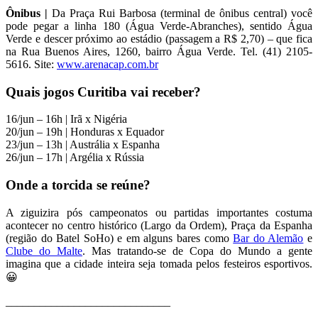
Ônibus |
Da Praça Rui Barbosa (terminal de ônibus central) você
pode pegar a linha 180 (Água Verde-Abranches), sentido Água
Verde e descer próximo ao estádio (passagem a R$ 2,70) – que fica
na Rua Buenos Aires, 1260, bairro Água Verde. Tel. (41) 2105-
5616. Site:
www.arenacap.com.br
Quais jogos Curitiba vai receber?
16/jun – 16h | Irã x Nigéria
20/jun – 19h | Honduras x Equador
23/jun – 13h | Austrália x Espanha
26/jun – 17h | Argélia x Rússia
Onde a torcida se reúne?
A ziguizira pós campeonatos ou partidas importantes costuma
acontecer no centro histórico (Largo da Ordem), Praça da Espanha
(região do Batel SoHo) e em alguns bares como
Bar do Alemão
e
Clube do Malte
. Mas tratando-se de Copa do Mundo a gente
imagina que a cidade inteira seja tomada pelos festeiros esportivos.
😀
_____________________________