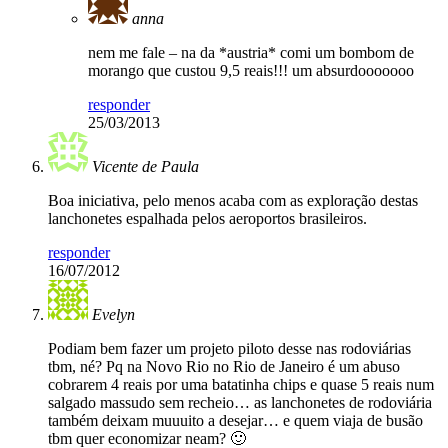
anna
nem me fale – na da *austria* comi um bombom de
morango que custou 9,5 reais!!! um absurdooooooo
responder
25/03/2013
Vicente de Paula
Boa iniciativa, pelo menos acaba com as exploração destas
lanchonetes espalhada pelos aeroportos brasileiros.
responder
16/07/2012
Evelyn
Podiam bem fazer um projeto piloto desse nas rodoviárias
tbm, né? Pq na Novo Rio no Rio de Janeiro é um abuso
cobrarem 4 reais por uma batatinha chips e quase 5 reais num
salgado massudo sem recheio… as lanchonetes de rodoviária
também deixam muuuito a desejar… e quem viaja de busão
tbm quer economizar neam? 🙂