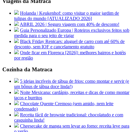
Viagens da Matraca
Holanda | Keukenhof: como visitar o maior jardim de
tulipas do mundo [ATUALIZADO 2026]
ABRIL 2026 | Seguro viagem com 40% de desconto!
Guia Personalizado Europa | Roteiros exclusivos feitos sob
medida para o seu jeito de viajar
Black Friday Rentcars: aluguel de carro com até 60% de
desconto, sem IOF e cancelamento gratuito
Onde ficar em Florença [2026]: melhores bairros e hotéis
por região
Cozinha da Matraca
5 ideias incríveis de tábua de frios: como montar e servir (e
um bônus de tábua doce linda!)
Noite Mexicana: cardápio, receitas e dicas de como montar
tacos e burritos
Chocolate Quente Cremoso (sem amido, nem leite
condensado)
Receita fácil de brownie tradicional: chocolatudo e com
casquinha linda!
Cheesecake de manga sem levar ao forno: receita leve para
o verão