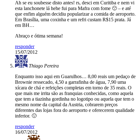
Ah se eu soubesse disto antes! rs, desci em Curitiba e nem vi
esta lanchonete lá hehe fui para Mafra com fome 🙁 – e até
que enfim alguém decidiu popularizar a comida de aeroporto.
Em Brasília, uma coxinha e um refri custam R$15 prata. Já
em BH…
Abraço e ótima semana!
responder
15/07/2012
Thiago Pereira
Enquanto isso aqui em Guarulhos… 8,00 reais um pedaço de
Brownie ressecado, 4,50 a garrafinha de água, 7,90 uma
xícara de chá e refeições completas em torno de 35 reais. O
que mais me irrita são as franquias conhecidas, como aquela
que tem a tiazinha gordinha no logotipo ou aquela que tem o
mesmo nome da capital da Austria, cobrarem preços
diferentes das lojas fora do aeroporto e oferecerem qualidade
inferior. 🙁
responder
16/07/2012