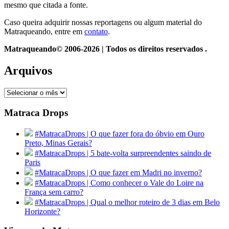
mesmo que citada a fonte.
Caso queira adquirir nossas reportagens ou algum material do
Matraqueando, entre em
contato
.
Matraqueando© 2006-2026 | Todos os direitos reservados .
Arquivos
Arquivos
Matraca Drops
#MatracaDrops | O que fazer fora do óbvio em Ouro
Preto, Minas Gerais?
#MatracaDrops | 5 bate-volta surpreendentes saindo de
Paris
#MatracaDrops | O que fazer em Madri no inverno?
#MatracaDrops | Como conhecer o Vale do Loire na
França sem carro?
#MatracaDrops | Qual o melhor roteiro de 3 dias em Belo
Horizonte?