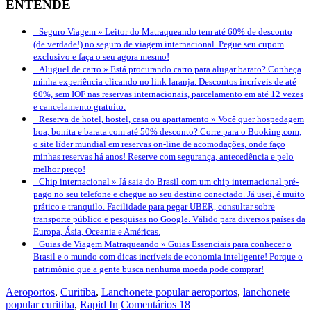
ENTENDE
Seguro Viagem »
Leitor do Matraqueando tem até 60% de desconto
(de verdade!) no seguro de viagem internacional. Pegue seu cupom
exclusivo e faça o seu agora mesmo!
Aluguel de carro »
Está procurando carro para alugar barato? Conheça
minha experiência clicando no link laranja. Descontos incríveis de até
60%, sem IOF nas reservas internacionais, parcelamento em até 12 vezes
e cancelamento gratuito.
Reserva de hotel, hostel, casa ou apartamento »
Você quer hospedagem
boa, bonita e barata com até 50% desconto? Corre para o Booking.com,
o site líder mundial em reservas on-line de acomodações, onde faço
minhas reservas há anos! Reserve com segurança, antecedência e pelo
melhor preço!
Chip internacional »
Já saia do Brasil com um chip internacional pré-
pago no seu telefone e chegue ao seu destino conectado. Já usei, é muito
prático e tranquilo. Facilidade para pegar UBER, consultar sobre
transporte público e pesquisas no Google. Válido para diversos países da
Europa, Ásia, Oceania e Américas.
Guias de Viagem Matraqueando »
Guias Essenciais para conhecer o
Brasil e o mundo com dicas incríveis de economia inteligente! Porque o
patrimônio que a gente busca nenhuma moeda pode comprar!
Aeroportos
,
Curitiba
,
Lanchonete popular aeroportos
,
lanchonete
popular curitiba
,
Rapid In
Comentários 18