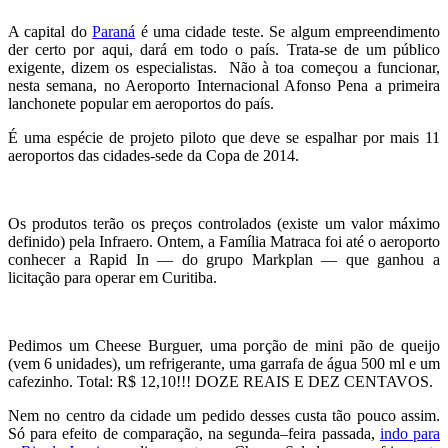
A capital do
Paraná
é uma cidade teste. Se algum empreendimento
der certo por aqui, dará em todo o país. Trata-se de um público
exigente, dizem os especialistas. Não à toa começou a funcionar,
nesta semana, no Aeroporto Internacional Afonso Pena a primeira
lanchonete popular em aeroportos do país.
É uma espécie de projeto piloto que deve se espalhar por mais 11
aeroportos das cidades-sede da Copa de 2014.
Os produtos terão os preços controlados (existe um valor máximo
definido) pela Infraero. Ontem, a Família Matraca foi até o aeroporto
conhecer a Rapid In — do grupo Markplan — que ganhou a
licitação para operar em Curitiba.
Pedimos um Cheese Burguer, uma porção de mini pão de queijo
(vem 6 unidades), um refrigerante, uma garrafa de água 500 ml e um
cafezinho. Total: R$ 12,10!!! DOZE REAIS E DEZ CENTAVOS.
Nem no centro da cidade um pedido desses custa tão pouco assim.
Só para efeito de comparação, na segunda–feira passada,
indo para