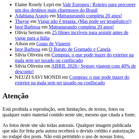
Elaine Rosely Lepri
em
Vale Europeu | Roteiro para percorrer
um dos destinos mais charmosos do Brasil
Adabiana Araujo
em
Matraqueando completa 20 anos!
Thayse
em
Viajar não é terapia. (Mas pode ser terapêutico!)
Igor Barbosa
em
Matraqueando completa 20 anos!
Olivia Serrano
em
25 filmes incríveis para assistir antes de
viajar para a Itália
Ailson
em
Guias de Viagem
Igor Barbosa
em
O Barato de Gramado e Canela
Silvia Oliveira
em
Compras: o que pode trazer do exterior na
mala sem ser taxado ou confiscado
Silvia Oliveira
em
ABRIL 2026 | Seguro viagem com 40% de
desconto!
NEUZI SAVI MONDI
em
Compras: o que pode trazer do
exterior na mala sem ser taxado ou confiscado
Atenção
Está proibida a reprodução, sem limitações, de textos, fotos ou
qualquer outro material contido neste site, mesmo que citada a fonte.
As fotos deste site são todas autorais. Qualquer imagem publicada
que não for feita pela autora receberá o devido crédito e autorização
no rodapé dos posts. Não está permitido o uso de nossas fotos,