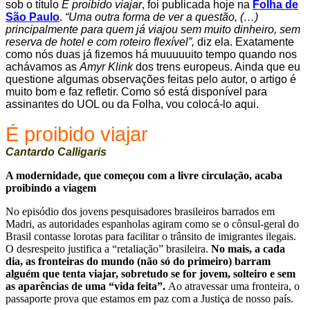
sob o título
É proibido viajar
, foi publicada hoje na
Folha de
São Paulo
.
“Uma outra forma de ver a questão, (…)
principalmente para quem já viajou sem muito dinheiro, sem
reserva de hotel e com roteiro flexível”,
diz ela. Exatamente
como nós duas já fizemos há muuuuuito tempo quando nos
achávamos as
Amyr Klink
dos trens europeus. Ainda que eu
questione algumas observações feitas pelo autor, o artigo é
muito bom e faz refletir. Como só está disponível para
assinantes do UOL ou da Folha, vou colocá-lo aqui.
É proibido viajar
Cantardo Calligaris
A modernidade, que começou com a livre circulação, acaba
proibindo a viagem
No episódio dos jovens pesquisadores brasileiros barrados em
Madri, as autoridades espanholas agiram como se o cônsul-geral do
Brasil contasse lorotas para facilitar o trânsito de imigrantes ilegais.
O desrespeito justifica a “retaliação” brasileira.
No mais, a cada
dia, as fronteiras do mundo (não só do primeiro) barram
alguém que tenta viajar, sobretudo se for jovem, solteiro e sem
as aparências de uma “vida feita”.
Ao atravessar uma fronteira, o
passaporte prova que estamos em paz com a Justiça de nosso país.