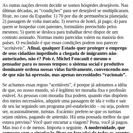
As outras nações devem decidir se somos hóspedes desejáveis. Nas
últimas décadas, as “condições” para ser desejável se multiplicaram.
Hoje, no caso da Espanha: 1) 70 por dia de permanência planejada;
2) passagem de volta marcada; 3) reserva de hotel, já pago; 4) para
quem se hospedar com parentes, formulário preenchido pelos
mesmos; 5) quem se desloca para trabalhar deve dispor de um
contrato assinado. Normas muito parecidas valem na maioria dos
países. O escândalo é que essas condições podem nos parecer
“aceitáveis”.
Afinal, qualquer Estado quer proteger o emprego
de seus cidadãos impedindo a chegada de imigrantes não-
autorizados, não é? Pois é, Michel Foucault é mesmo o
pensador para os nossos tempos: o sistema social e produtivo
dominante ordena nossas vidas furtivamente, convencendo-nos
de que não há opressão, mas apenas necessidades “racionais”.
Se achamos essas regras “aceitáveis”, é porque já adotamos a idéia
de que, no nosso mundo, só é legítimo ter moradia fixa e profissão
estável. As pessoas com moradia fixa podem, quando elas dispõem
dos meios necessários, adquirir uma passagem de ida e volta e sair
de seu lar seguindo um programa pré-estabelecido – ou seja, podem
ser, ocasionalmente, turistas. Escárnio: prefere-se que os turistas
sejam otários, pagando de antemão. Há uma pousada melhor da que
estava prevista? Você quer encurtar a viagem? Pena, você já pagou.
Mas isso é o de menos. Importa o seguinte.
A modernidade, que
começou com a circulação (livre ou forçada) de todos os agentes