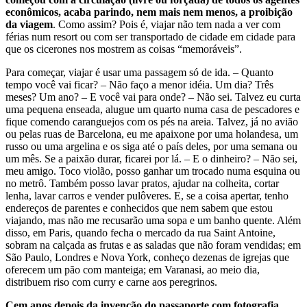
econômicos, acaba parindo, nem mais nem menos, a proibição
da viagem
. Como assim? Pois é, viajar não tem nada a ver com
férias num resort ou com ser transportado de cidade em cidade para
que os cicerones nos mostrem as coisas “memoráveis”.
Para começar, viajar é usar uma passagem só de ida. – Quanto
tempo você vai ficar? – Não faço a menor idéia. Um dia? Três
meses? Um ano? – E você vai para onde? – Não sei. Talvez eu curta
uma pequena enseada, alugue um quarto numa casa de pescadores e
fique comendo caranguejos com os pés na areia. Talvez, já no avião
ou pelas ruas de Barcelona, eu me apaixone por uma holandesa, um
russo ou uma argelina e os siga até o país deles, por uma semana ou
um mês. Se a paixão durar, ficarei por lá. – E o dinheiro? – Não sei,
meu amigo. Toco violão, posso ganhar um trocado numa esquina ou
no metrô. Também posso lavar pratos, ajudar na colheita, cortar
lenha, lavar carros e vender pulôveres. E, se a coisa apertar, tenho
endereços de parentes e conhecidos que nem sabem que estou
viajando, mas não me recusarão uma sopa e um banho quente. Além
disso, em Paris, quando fecha o mercado da rua Saint Antoine,
sobram na calçada as frutas e as saladas que não foram vendidas; em
São Paulo, Londres e Nova York, conheço dezenas de igrejas que
oferecem um pão com manteiga; em Varanasi, ao meio dia,
distribuem riso com curry e carne aos peregrinos.
Cem anos depois da invenção do passaporte com fotografia,