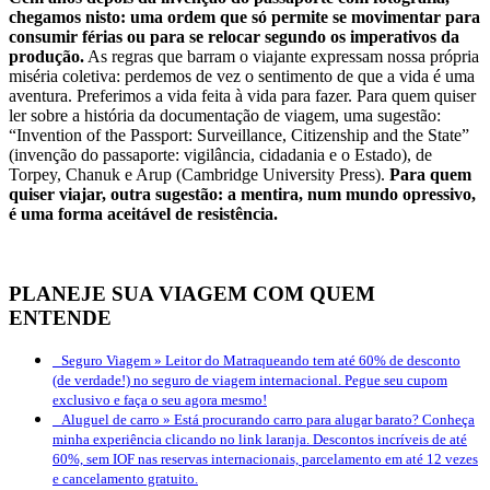
chegamos nisto: uma ordem que só permite se movimentar para
consumir férias ou para se relocar segundo os imperativos da
produção.
As regras que barram o viajante expressam nossa própria
miséria coletiva: perdemos de vez o sentimento de que a vida é uma
aventura. Preferimos a vida feita à vida para fazer. Para quem quiser
ler sobre a história da documentação de viagem, uma sugestão:
“Invention of the Passport: Surveillance, Citizenship and the State”
(invenção do passaporte: vigilância, cidadania e o Estado), de
Torpey, Chanuk e Arup (Cambridge University Press).
Para quem
quiser viajar, outra sugestão: a mentira, num mundo opressivo,
é uma forma aceitável de resistência.
PLANEJE SUA VIAGEM COM QUEM
ENTENDE
Seguro Viagem »
Leitor do Matraqueando tem até 60% de desconto
(de verdade!) no seguro de viagem internacional. Pegue seu cupom
exclusivo e faça o seu agora mesmo!
Aluguel de carro »
Está procurando carro para alugar barato? Conheça
minha experiência clicando no link laranja. Descontos incríveis de até
60%, sem IOF nas reservas internacionais, parcelamento em até 12 vezes
e cancelamento gratuito.