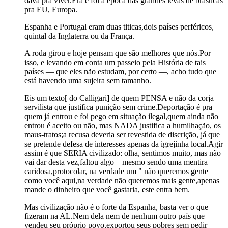
dava pra viver.Era e foi a época das grandes levas de brasucas
pra EU, Europa.
Espanha e Portugal eram duas titicas,dois países perféricos,
quintal da Inglaterra ou da França.
A roda girou e hoje pensam que são melhores que nós.Por
isso, e levando em conta um passeio pela História de tais
países — que eles não estudam, por certo —, acho tudo que
está havendo uma sujeira sem tamanho.
Eis um texto[ do Calligari] de quem PENSA e não da corja
servilista que justifica punição sem crime.Deportação é pra
quem já entrou e foi pego em situação ilegal,quem ainda não
entrou é aceito ou não, mas NADA justifica a humilhação, os
maus-tratos;a recusa deveria ser revestida de discrição, já que
se pretende defesa de interesses apenas da igrejinha local.Agir
assim é que SERIA civilizado: olha, sentimos muito, mas não
vai dar desta vez,faltou algo – mesmo sendo uma mentira
caridosa,protocolar, na verdade um " não queremos gente
como você aqui,na verdade não queremos mais gente,apenas
mande o dinheiro que você gastaria, este entra bem.
Mas civilização não é o forte da Espanha, basta ver o que
fizeram na AL.Nem dela nem de nenhum outro país que
vendeu seu próprio povo,exportou seus pobres sem pedir