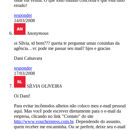
onde ela venha. O que todo mundo concorda é que está tudo
errado!
responder
14/03/2008
Anonymous
oi Sílvia, td bem??? queria te perguntar umas coisinhas da
agência…vc pode me passar seu mail? bjos e gracias
Dani Calsavara
responder
17/03/2008
SÍLVIA OLIVEIRA
Oi Dani!
Para evitar incômodos alheios não coloco meu e-mail pessoal
aqui. Mas você pode escrever diretamente para o e-mail da
empresa, clicando no link "Contato" do site
http://www.voucherpress.com.br
. Dependendo do assunto,
quem receber me encaminha. Ou se preferir, deixe seu e-mail