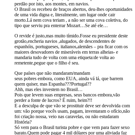
perdão por isto, aos montes, em navios.
O Brasil os recebeu de braços abertos, deu-lhes oportunidades
de uma vida digna e, literalmente, um lugar onde cair
morto.Lá nem cova teriam , a não ser uma cova coletiva, do
tipo que serviu pra enterrar Mozart…Se até ele…
O revide é justo,mas muito tímido.Fosse eu presidente deste
grotão,encheria navios ,alugados, de descendentes de
espanhóis, portugueses, italianos,alemães – pra ficar com os
maiores desovadores de miseráveis em terras alheias- e
mandaria tudo de volta com uma etiqueta:de volta ao
remetente,pegue que o filho é seu.
Que países que não mandaram/mandam
seus pobres embora, como EUA, ainda vá lá, que barrem
quem quiser, mas Espanha???Portugal??
Ahh, mas eles investem no Brasil…
Pois que levem suas empresas, seus bancos embora,vão
perder a fonte de lucros? É ruim, heim?!!
E a desculpa de que vão se prostituir deve ser devolvida com
um: vão porque vocês usam, pagam, inventaram o ofício,não
foi criação nossa, veio nas caravelas, ou não estudaram
História?
Só vem para o Brasil turista pobre e que vem para fazer sexo
barato.Quem pode pagar 4 mil dólares por uma aliviada faz