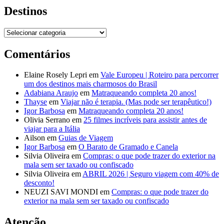
Destinos
Destinos
Comentários
Elaine Rosely Lepri
em
Vale Europeu | Roteiro para percorrer
um dos destinos mais charmosos do Brasil
Adabiana Araujo
em
Matraqueando completa 20 anos!
Thayse
em
Viajar não é terapia. (Mas pode ser terapêutico!)
Igor Barbosa
em
Matraqueando completa 20 anos!
Olivia Serrano
em
25 filmes incríveis para assistir antes de
viajar para a Itália
Ailson
em
Guias de Viagem
Igor Barbosa
em
O Barato de Gramado e Canela
Silvia Oliveira
em
Compras: o que pode trazer do exterior na
mala sem ser taxado ou confiscado
Silvia Oliveira
em
ABRIL 2026 | Seguro viagem com 40% de
desconto!
NEUZI SAVI MONDI
em
Compras: o que pode trazer do
exterior na mala sem ser taxado ou confiscado
Atenção