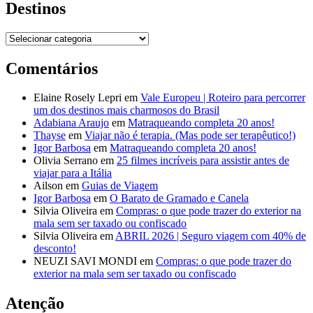
Destinos
Destinos
Comentários
Elaine Rosely Lepri
em
Vale Europeu | Roteiro para percorrer
um dos destinos mais charmosos do Brasil
Adabiana Araujo
em
Matraqueando completa 20 anos!
Thayse
em
Viajar não é terapia. (Mas pode ser terapêutico!)
Igor Barbosa
em
Matraqueando completa 20 anos!
Olivia Serrano
em
25 filmes incríveis para assistir antes de
viajar para a Itália
Ailson
em
Guias de Viagem
Igor Barbosa
em
O Barato de Gramado e Canela
Silvia Oliveira
em
Compras: o que pode trazer do exterior na
mala sem ser taxado ou confiscado
Silvia Oliveira
em
ABRIL 2026 | Seguro viagem com 40% de
desconto!
NEUZI SAVI MONDI
em
Compras: o que pode trazer do
exterior na mala sem ser taxado ou confiscado
Atenção