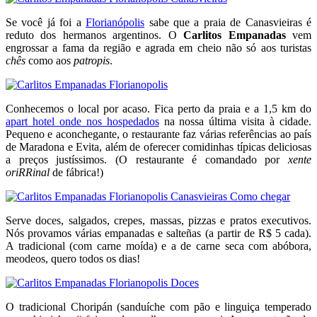
Se você já foi a
Florianópolis
sabe que a praia de Canasvieiras é
reduto dos hermanos argentinos. O
Carlitos Empanadas
vem
engrossar a fama da região e agrada em cheio não só aos turistas
chês
como aos
patropis
.
Conhecemos o local por acaso. Fica perto da praia e a 1,5 km do
apart hotel onde nos hospedados
na nossa última visita à cidade.
Pequeno e aconchegante, o restaurante faz várias referências ao país
de Maradona e Evita, além de oferecer comidinhas típicas deliciosas
a preços justíssimos. (O restaurante é comandado por
xente
oriRRinal
de fábrica!)
Serve doces, salgados, crepes, massas, pizzas e pratos executivos.
Nós provamos várias empanadas e salteñas (a partir de R$ 5 cada).
A tradicional (com carne moída) e a de carne seca com abóbora,
meodeos, quero todos os dias!
O tradicional Choripán (sanduíche com pão e linguiça temperado