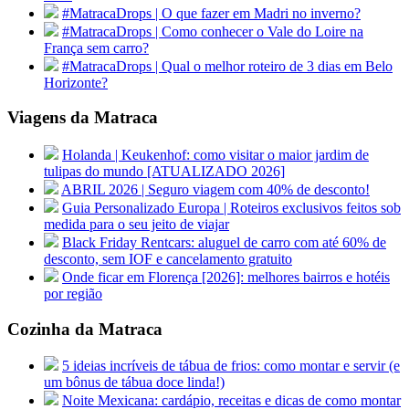
#MatracaDrops | O que fazer em Madri no inverno?
#MatracaDrops | Como conhecer o Vale do Loire na
França sem carro?
#MatracaDrops | Qual o melhor roteiro de 3 dias em Belo
Horizonte?
Viagens da Matraca
Holanda | Keukenhof: como visitar o maior jardim de
tulipas do mundo [ATUALIZADO 2026]
ABRIL 2026 | Seguro viagem com 40% de desconto!
Guia Personalizado Europa | Roteiros exclusivos feitos sob
medida para o seu jeito de viajar
Black Friday Rentcars: aluguel de carro com até 60% de
desconto, sem IOF e cancelamento gratuito
Onde ficar em Florença [2026]: melhores bairros e hotéis
por região
Cozinha da Matraca
5 ideias incríveis de tábua de frios: como montar e servir (e
um bônus de tábua doce linda!)
Noite Mexicana: cardápio, receitas e dicas de como montar