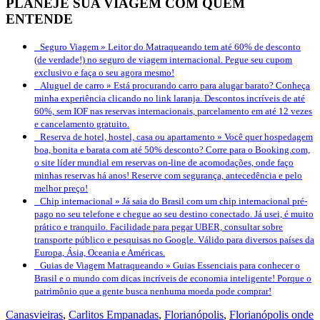
PLANEJE SUA VIAGEM COM QUEM
ENTENDE
Seguro Viagem »
Leitor do Matraqueando tem até 60% de desconto
(de verdade!) no seguro de viagem internacional. Pegue seu cupom
exclusivo e faça o seu agora mesmo!
Aluguel de carro »
Está procurando carro para alugar barato? Conheça
minha experiência clicando no link laranja. Descontos incríveis de até
60%, sem IOF nas reservas internacionais, parcelamento em até 12 vezes
e cancelamento gratuito.
Reserva de hotel, hostel, casa ou apartamento »
Você quer hospedagem
boa, bonita e barata com até 50% desconto? Corre para o Booking.com,
o site líder mundial em reservas on-line de acomodações, onde faço
minhas reservas há anos! Reserve com segurança, antecedência e pelo
melhor preço!
Chip internacional »
Já saia do Brasil com um chip internacional pré-
pago no seu telefone e chegue ao seu destino conectado. Já usei, é muito
prático e tranquilo. Facilidade para pegar UBER, consultar sobre
transporte público e pesquisas no Google. Válido para diversos países da
Europa, Ásia, Oceania e Américas.
Guias de Viagem Matraqueando »
Guias Essenciais para conhecer o
Brasil e o mundo com dicas incríveis de economia inteligente! Porque o
patrimônio que a gente busca nenhuma moeda pode comprar!
Canasvieiras
,
Carlitos Empanadas
,
Florianópolis
,
Florianópolis onde