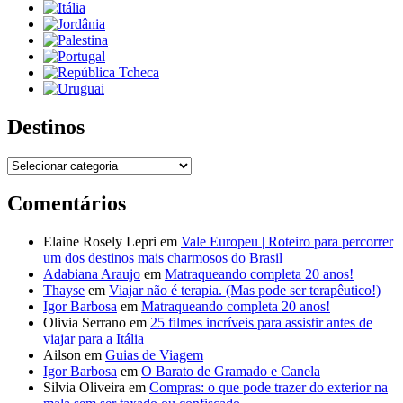
Destinos
Destinos
Comentários
Elaine Rosely Lepri
em
Vale Europeu | Roteiro para percorrer
um dos destinos mais charmosos do Brasil
Adabiana Araujo
em
Matraqueando completa 20 anos!
Thayse
em
Viajar não é terapia. (Mas pode ser terapêutico!)
Igor Barbosa
em
Matraqueando completa 20 anos!
Olivia Serrano
em
25 filmes incríveis para assistir antes de
viajar para a Itália
Ailson
em
Guias de Viagem
Igor Barbosa
em
O Barato de Gramado e Canela
Silvia Oliveira
em
Compras: o que pode trazer do exterior na