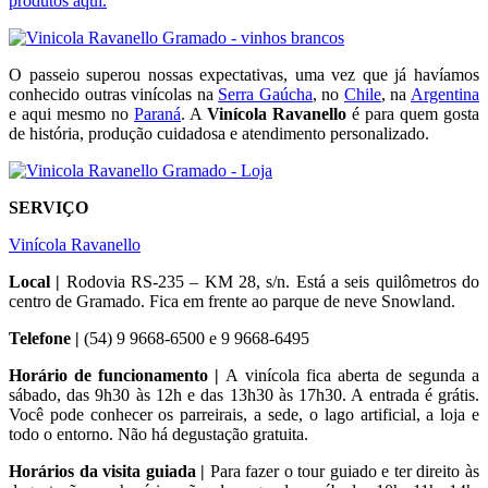
produtos aqui.
O passeio superou nossas expectativas, uma vez que já havíamos
conhecido outras vinícolas na
Serra Gaúcha
, no
Chile
, na
Argentina
e aqui mesmo no
Paraná
. A
Vinícola Ravanello
é para quem gosta
de história, produção cuidadosa e atendimento personalizado.
SERVIÇO
Vinícola Ravanello
Local |
Rodovia RS-235 – KM 28, s/n. Está a seis quilômetros do
centro de Gramado. Fica em frente ao parque de neve Snowland.
Telefone |
(54) 9 9668-6500 e 9 9668-6495
Horário de funcionamento |
A vinícola fica aberta de segunda a
sábado, das 9h30 às 12h e das 13h30 às 17h30. A entrada é grátis.
Você pode conhecer os parreirais, a sede, o lago artificial, a loja e
todo o entorno. Não há degustação gratuita.
Horários da visita guiada |
Para fazer o tour guiado e ter direito às