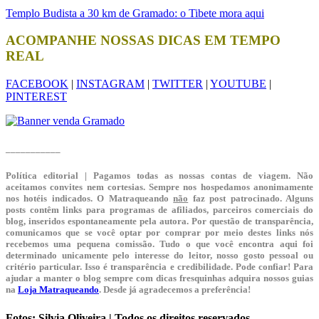
Templo Budista a 30 km de Gramado: o Tibete mora aqui
ACOMPANHE NOSSAS DICAS EM TEMPO
REAL
FACEBOOK
|
INSTAGRAM
|
TWITTER
|
YOUTUBE
|
PINTEREST
___________
Política editorial | Pagamos todas as nossas contas de viagem. Não
aceitamos convites nem cortesias. Sempre nos hospedamos anonimamente
nos hotéis indicados. O Matraqueando
não
faz post patrocinado. Alguns
posts contêm links para programas de afiliados, parceiros comerciais do
blog, inseridos espontaneamente pela autora. Por questão de transparência,
comunicamos que se você optar por comprar por meio destes links nós
recebemos uma pequena comissão. Tudo o que você encontra aqui foi
determinado unicamente pelo interesse do leitor, nosso gosto pessoal ou
critério particular. Isso é transparência e credibilidade. Pode confiar! Para
ajudar a manter o blog sempre com dicas fresquinhas adquira nossos guias
na
Loja Matraqueando
. Desde já agradecemos a preferência!
Fotos: Silvia Oliveira | Todos os direitos reservados.