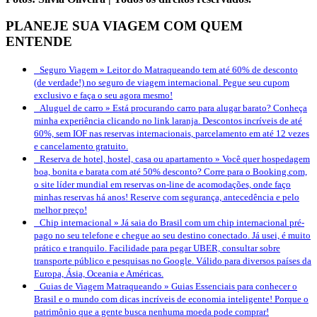
PLANEJE SUA VIAGEM COM QUEM
ENTENDE
Seguro Viagem »
Leitor do Matraqueando tem até 60% de desconto
(de verdade!) no seguro de viagem internacional. Pegue seu cupom
exclusivo e faça o seu agora mesmo!
Aluguel de carro »
Está procurando carro para alugar barato? Conheça
minha experiência clicando no link laranja. Descontos incríveis de até
60%, sem IOF nas reservas internacionais, parcelamento em até 12 vezes
e cancelamento gratuito.
Reserva de hotel, hostel, casa ou apartamento »
Você quer hospedagem
boa, bonita e barata com até 50% desconto? Corre para o Booking.com,
o site líder mundial em reservas on-line de acomodações, onde faço
minhas reservas há anos! Reserve com segurança, antecedência e pelo
melhor preço!
Chip internacional »
Já saia do Brasil com um chip internacional pré-
pago no seu telefone e chegue ao seu destino conectado. Já usei, é muito
prático e tranquilo. Facilidade para pegar UBER, consultar sobre
transporte público e pesquisas no Google. Válido para diversos países da
Europa, Ásia, Oceania e Américas.
Guias de Viagem Matraqueando »
Guias Essenciais para conhecer o
Brasil e o mundo com dicas incríveis de economia inteligente! Porque o
patrimônio que a gente busca nenhuma moeda pode comprar!