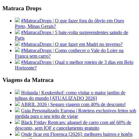
Matraca Drops
#MatracaDrops | O que fazer fora do óbvio em Ouro
Preto, Minas Gerais?
#MatracaDrops | 5 bate-volta surpreendentes saindo de
Paris
#MatracaDrops | O que fazer em Madri no inverno?
#MatracaDrops | Como conhecer o Vale do Loire na
França sem carro?
#MatracaDrops | Qual o melhor roteiro de 3 dias em Belo
Horizonte?
Viagens da Matraca
Holanda | Keukenhof: como visitar o maior jardim de
tulipas do mundo [ATUALIZADO 2026]
ABRIL 2026 | Seguro viagem com 40% de desconto!
Guia Personalizado Europa | Roteiros exclusivos feitos sob
medida para o seu jeito de viajar
Black Friday Rentcars: aluguel de carro com até 60% de
desconto, sem IOF e cancelamento gratuito
Onde ficar em Florença [2026]: melhores bairros e hotéis