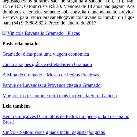
degustações os horários são: de segunda a sábado, 10h, 11h, 14h,
15h e 16h. O tour custa R$ 30. Menores de 18 anos não pagam. Aos
domingos e feriados somente sob consulta e agendamento prévios.
Escreva para vinicolaravanello@vinicolaravanello.com.br ou ligue
para (54) 9 9988-9823. Preço de janeiro de 2017.
Posts relacionados
Gramado: dicas para uma viagem econômica
Cinco atrações grátis e estreladas em Gramado
A Mina de Gramado e Museu de Pedras Preciosas
Parque de Lavandas: a Provence chega a Gramado
Magnólia: o restaurante retrô mais incrível da Serra Gaúcha
Leia também
Bento Gonçalves | Caminhos de Pedra: um pedaço da Toscana no
Brasil
Vinícola Salton: visita guiada inclui degustação grátis