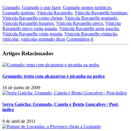
Gramado
,
Gramado o que fazer
,
Gramado pontos turísticos
,
Gramado turismo
,
Vinicola Ravanello
,
Vinicola Ravanello boutique
,
Vinicola Ravanello como chegar
,
Vinicola Ravanello gramado
,
Vinicola Ravanello horarios
,
Vinicola Ravanello preço
,
Vinicola
Ravanello preço visita guiada
,
Vinicola Ravanello serra gaucha
,
Vinicola Ravanello visita guiada
,
Vinicola Ravanello visitação
,
vinícolas
,
vinícolas gramado dicas
Comentários 6
Artigos Relacionados
Gramado: truta com alcaparras e picanha na pedra
16 de junho de 2009
Serra Gaúcha: Gramado, Canela e Bento Gonçalves | Post-
índice
9 de abril de 2011