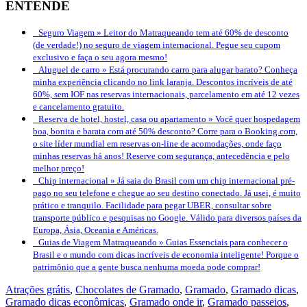
ENTENDE
Seguro Viagem »
Leitor do Matraqueando tem até 60% de desconto
(de verdade!) no seguro de viagem internacional. Pegue seu cupom
exclusivo e faça o seu agora mesmo!
Aluguel de carro »
Está procurando carro para alugar barato? Conheça
minha experiência clicando no link laranja. Descontos incríveis de até
60%, sem IOF nas reservas internacionais, parcelamento em até 12 vezes
e cancelamento gratuito.
Reserva de hotel, hostel, casa ou apartamento »
Você quer hospedagem
boa, bonita e barata com até 50% desconto? Corre para o Booking.com,
o site líder mundial em reservas on-line de acomodações, onde faço
minhas reservas há anos! Reserve com segurança, antecedência e pelo
melhor preço!
Chip internacional »
Já saia do Brasil com um chip internacional pré-
pago no seu telefone e chegue ao seu destino conectado. Já usei, é muito
prático e tranquilo. Facilidade para pegar UBER, consultar sobre
transporte público e pesquisas no Google. Válido para diversos países da
Europa, Ásia, Oceania e Américas.
Guias de Viagem Matraqueando »
Guias Essenciais para conhecer o
Brasil e o mundo com dicas incríveis de economia inteligente! Porque o
patrimônio que a gente busca nenhuma moeda pode comprar!
Atrações grátis
,
Chocolates de Gramado
,
Gramado
,
Gramado dicas
,
Gramado dicas econômicas
,
Gramado onde ir
,
Gramado passeios
,