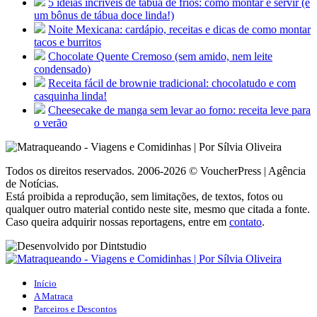
5 ideias incríveis de tábua de frios: como montar e servir (e
um bônus de tábua doce linda!)
Noite Mexicana: cardápio, receitas e dicas de como montar
tacos e burritos
Chocolate Quente Cremoso (sem amido, nem leite
condensado)
Receita fácil de brownie tradicional: chocolatudo e com
casquinha linda!
Cheesecake de manga sem levar ao forno: receita leve para
o verão
Todos os direitos reservados. 2006-2026 © VoucherPress | Agência
de Notícias.
Está proibida a reprodução, sem limitações, de textos, fotos ou
qualquer outro material contido neste site, mesmo que citada a fonte.
Caso queira adquirir nossas reportagens, entre em
contato
.
Início
A Matraca
Parceiros e Descontos