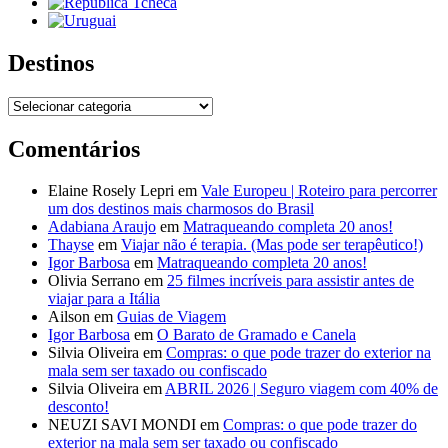
Destinos
Destinos
Comentários
Elaine Rosely Lepri
em
Vale Europeu | Roteiro para percorrer
um dos destinos mais charmosos do Brasil
Adabiana Araujo
em
Matraqueando completa 20 anos!
Thayse
em
Viajar não é terapia. (Mas pode ser terapêutico!)
Igor Barbosa
em
Matraqueando completa 20 anos!
Olivia Serrano
em
25 filmes incríveis para assistir antes de
viajar para a Itália
Ailson
em
Guias de Viagem
Igor Barbosa
em
O Barato de Gramado e Canela
Silvia Oliveira
em
Compras: o que pode trazer do exterior na
mala sem ser taxado ou confiscado
Silvia Oliveira
em
ABRIL 2026 | Seguro viagem com 40% de
desconto!
NEUZI SAVI MONDI
em
Compras: o que pode trazer do
exterior na mala sem ser taxado ou confiscado