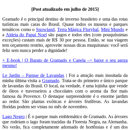
[Post atualizado em julho de 2015]
Gramado é o principal destino de inverno brasileiro e uma das rotas
turísticas mais caras do Brasil. Quase todos os museus e parques
temáticos como o
Snowland
,
Terra Mágica Florybal
,
Mini Mundo
e
a
Aldeia do Papai Noel
são pagos e todos eles (com pouquíssimas
exceções) custam mais de R$ 30 por pessoa. Então, se sua viagem
tem orçamento restrito, aproveite nossas dicas muquiranas: você será
feliz sem nunca perder a dignidade!
+ E-book | O Barato de Gramado e Canela –> baixe o seu agora
mesmo!
Le Jardin – Parque de Lavandas
| Foi a atração mais inusitada da
minha última visita a
Gramado
. Trata-se do primeiro e único parque
de lavandas do Brasil. O local, na verdade, é uma lojinha que vende
de óleos e travesseiros a chocolates com o aroma da flor mais
famosa da Provence. O destaque surpreendente é o enorme jardim
ao redor. São plantas exóticas e árvores frutíferas. As lavandas
floridas podem ser vistas no mês de novembro.
Lago Negro
| É o parque mais emblemático de Gramado. As árvores
que rodeiam o lago foram trazidas da Floresta Negra, na Alemanha.
No verão, fica completamente adornado de hortênsias e é um dos