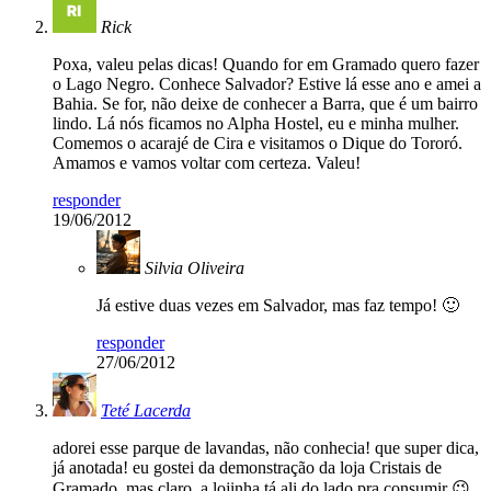
Rick
Poxa, valeu pelas dicas! Quando for em Gramado quero fazer
o Lago Negro. Conhece Salvador? Estive lá esse ano e amei a
Bahia. Se for, não deixe de conhecer a Barra, que é um bairro
lindo. Lá nós ficamos no Alpha Hostel, eu e minha mulher.
Comemos o acarajé de Cira e visitamos o Dique do Tororó.
Amamos e vamos voltar com certeza. Valeu!
responder
19/06/2012
Silvia Oliveira
Já estive duas vezes em Salvador, mas faz tempo! 🙂
responder
27/06/2012
Teté Lacerda
adorei esse parque de lavandas, não conhecia! que super dica,
já anotada! eu gostei da demonstração da loja Cristais de
Gramado, mas claro, a lojinha tá ali do lado pra consumir 😉