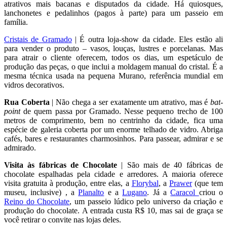
atrativos mais bacanas e disputados da cidade. Há quiosques,
lanchonetes e pedalinhos (pagos à parte) para um passeio em
família.
Cristais de Gramado
| É outra loja-show da cidade. Eles estão ali
para vender o produto – vasos, louças, lustres e porcelanas. Mas
para atrair o cliente oferecem, todos os dias, um espetáculo de
produção das peças, o que inclui a moldagem manual do cristal. É a
mesma técnica usada na pequena Murano, referência mundial em
vidros decorativos.
Rua Coberta
| Não chega a ser exatamente um atrativo, mas é
bat-
point
de quem passa por Gramado. Nesse pequeno trecho de 100
metros de comprimento, bem no centrinho da cidade, fica uma
espécie de galeria coberta por um enorme telhado de vidro. Abriga
cafés, bares e restaurantes charmosinhos. Para passear, admirar e se
admirado.
Visita às fábricas de Chocolate
| São mais de 40 fábricas de
chocolate espalhadas pela cidade e arredores. A maioria oferece
visita gratuita à produção, entre elas, a
Florybal
, a
Prawer
(que tem
museu, inclusive) , a
Planalto
e a
Lugano
. Já a
Caracol
criou o
Reino do Chocolate
, um passeio lúdico pelo universo da criação e
produção do chocolate. A entrada custa R$ 10, mas sai de graça se
você retirar o convite nas lojas deles.