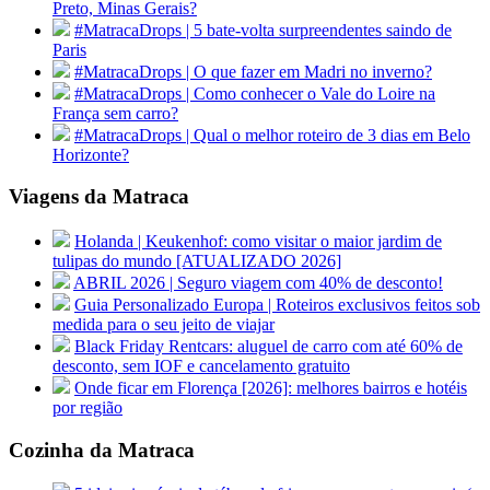
Preto, Minas Gerais?
#MatracaDrops | 5 bate-volta surpreendentes saindo de
Paris
#MatracaDrops | O que fazer em Madri no inverno?
#MatracaDrops | Como conhecer o Vale do Loire na
França sem carro?
#MatracaDrops | Qual o melhor roteiro de 3 dias em Belo
Horizonte?
Viagens da Matraca
Holanda | Keukenhof: como visitar o maior jardim de
tulipas do mundo [ATUALIZADO 2026]
ABRIL 2026 | Seguro viagem com 40% de desconto!
Guia Personalizado Europa | Roteiros exclusivos feitos sob
medida para o seu jeito de viajar
Black Friday Rentcars: aluguel de carro com até 60% de
desconto, sem IOF e cancelamento gratuito
Onde ficar em Florença [2026]: melhores bairros e hotéis
por região
Cozinha da Matraca