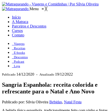
Menu
≡
╳
Início
A Matraca
Parceiros e Descontos
Cursos
Contato
Viagens
Receitas
E-books
Descontos
Podcast
Loja
14/12/2020
-
19/12/2022
Publicado
Atualizado
Sangria Espanhola: receita colorida e
refrescante para o Natal e Ano Novo
Publicado por: Silvia Oliveira
Bebidas
,
Natal Festa
A bebida típica espanhola, tradicionalmente feita com vinho e frutas,