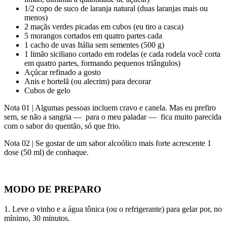
1/2 copo de suco de laranja natural (duas laranjas mais ou
menos)
2 maçãs verdes picadas em cubos (eu tiro a casca)
5 morangos cortados em quatro partes cada
1 cacho de uvas Itália sem sementes (500 g)
1 limão siciliano cortado em rodelas (e cada rodela você corta
em quatro partes, formando pequenos triângulos)
Açúcar refinado a gosto
Anis e hortelã (ou alecrim) para decorar
Cubos de gelo
Nota 01 | Algumas pessoas incluem cravo e canela. Mas eu prefiro
sem, se não a sangria — para o meu paladar — fica muito parecida
com o sabor do quentão, só que frio.
Nota 02 | Se gostar de um sabor alcoólico mais forte acrescente 1
dose (50 ml) de conhaque.
MODO DE PREPARO
1. Leve o vinho e a água tônica (ou o refrigerante) para gelar por, no
mínimo, 30 minutos.