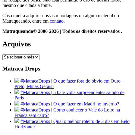
mesmo que citada a fonte.
Caso queira adquirir nossas reportagens ou algum material do
Matraqueando, entre em
contato
.
Matraqueando© 2006-2026 | Todos os direitos reservados .
Arquivos
Arquivos
Matraca Drops
#MatracaDrops | O que fazer fora do óbvio em Ouro
Preto, Minas Gerais?
#MatracaDrops | 5 bate-volta surpreendentes saindo de
Paris
#MatracaDrops | O que fazer em Madri no inverno?
#MatracaDrops | Como conhecer o Vale do Loire na
França sem carro?
#MatracaDrops | Qual o melhor roteiro de 3 dias em Belo
Horizonte?