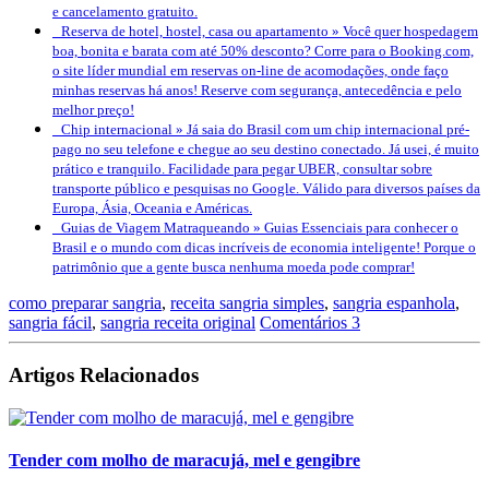
e cancelamento gratuito.
Reserva de hotel, hostel, casa ou apartamento »
Você quer hospedagem
boa, bonita e barata com até 50% desconto? Corre para o Booking.com,
o site líder mundial em reservas on-line de acomodações, onde faço
minhas reservas há anos! Reserve com segurança, antecedência e pelo
melhor preço!
Chip internacional »
Já saia do Brasil com um chip internacional pré-
pago no seu telefone e chegue ao seu destino conectado. Já usei, é muito
prático e tranquilo. Facilidade para pegar UBER, consultar sobre
transporte público e pesquisas no Google. Válido para diversos países da
Europa, Ásia, Oceania e Américas.
Guias de Viagem Matraqueando »
Guias Essenciais para conhecer o
Brasil e o mundo com dicas incríveis de economia inteligente! Porque o
patrimônio que a gente busca nenhuma moeda pode comprar!
como preparar sangria
,
receita sangria simples
,
sangria espanhola
,
sangria fácil
,
sangria receita original
Comentários 3
Artigos Relacionados
Tender com molho de maracujá, mel e gengibre