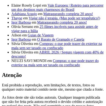
Elaine Rosely Lepri
em
Vale Europeu | Roteiro para percorrer
um dos destinos mais charmosos do Brasil
Adabiana Araujo
em
Matraqueando completa 20 anos!
Thayse
em
Viajar não é terapia. (Mas pode ser terapêutico!)
Igor Barbosa
em
Matraqueando completa 20 anos!
Olivia Serrano
em
25 filmes incríveis para assistir antes de
viajar para a Itália
Ailson
em
Guias de Viagem
Igor Barbosa
em
O Barato de Gramado e Canela
Silvia Oliveira
em
Compras: o que pode trazer do exterior na
mala sem ser taxado ou confiscado
Silvia Oliveira
em
ABRIL 2026 | Seguro viagem com 40% de
desconto!
NEUZI SAVI MONDI
em
Compras: o que pode trazer do
exterior na mala sem ser taxado ou confiscado
Atenção
Está proibida a reprodução, sem limitações, de textos, fotos ou
qualquer outro material contido neste site, mesmo que citada a fonte.
As fotos deste site são todas autorais. Qualquer imagem publicada
que não for feita pela autora receberá o devido crédito e autorização
no rodapé dos posts. Não está permitido o uso de nossas fotos,