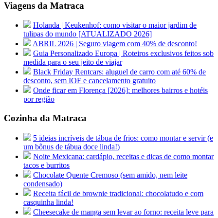
Viagens da Matraca
Holanda | Keukenhof: como visitar o maior jardim de
tulipas do mundo [ATUALIZADO 2026]
ABRIL 2026 | Seguro viagem com 40% de desconto!
Guia Personalizado Europa | Roteiros exclusivos feitos sob
medida para o seu jeito de viajar
Black Friday Rentcars: aluguel de carro com até 60% de
desconto, sem IOF e cancelamento gratuito
Onde ficar em Florença [2026]: melhores bairros e hotéis
por região
Cozinha da Matraca
5 ideias incríveis de tábua de frios: como montar e servir (e
um bônus de tábua doce linda!)
Noite Mexicana: cardápio, receitas e dicas de como montar
tacos e burritos
Chocolate Quente Cremoso (sem amido, nem leite
condensado)
Receita fácil de brownie tradicional: chocolatudo e com
casquinha linda!
Cheesecake de manga sem levar ao forno: receita leve para