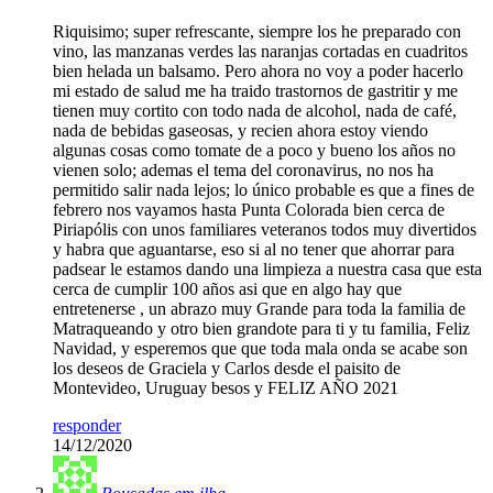
Riquisimo; super refrescante, siempre los he preparado con
vino, las manzanas verdes las naranjas cortadas en cuadritos
bien helada un balsamo. Pero ahora no voy a poder hacerlo
mi estado de salud me ha traido trastornos de gastritir y me
tienen muy cortito con todo nada de alcohol, nada de café,
nada de bebidas gaseosas, y recien ahora estoy viendo
algunas cosas como tomate de a poco y bueno los años no
vienen solo; ademas el tema del coronavirus, no nos ha
permitido salir nada lejos; lo único probable es que a fines de
febrero nos vayamos hasta Punta Colorada bien cerca de
Piriapólis con unos familiares veteranos todos muy divertidos
y habra que aguantarse, eso si al no tener que ahorrar para
padsear le estamos dando una limpieza a nuestra casa que esta
cerca de cumplir 100 años asi que en algo hay que
entretenerse , un abrazo muy Grande para toda la familia de
Matraqueando y otro bien grandote para ti y tu familia, Feliz
Navidad, y esperemos que que toda mala onda se acabe son
los deseos de Graciela y Carlos desde el paisito de
Montevideo, Uruguay besos y FELIZ AÑO 2021
responder
14/12/2020