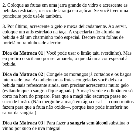
2. Coloque as frutas em uma jarra grande de vidro e acrescente as
bebidas resfriadas, o suco de laranja e o açúcar. Se você tiver uma
poncheira pode usá-la também.
3. Por último, acrescente o gelo e mexa delicadamente. Ao servir,
coloque um anis estrelado na taça. A especiaria não afunda na
bebida e dá um charminho todo especial. Decore com folhas de
hortelã ou raminhos de alecrim.
Dica da Matraca 01
| Você pode usar o limão taiti (verdinho). Mas
eu prefiro o siciliano por ser amarelo, o que dá uma cor especial à
bebida.
Dica da Matraca 02
| Congele os morangos já cortados e os bagos
inteiros de uva. Ao adicionar as frutas congeladas você deixa a
bebida mais refrescante ainda, sem precisar acrescentar muito gelo
(evitando que a sangria fique aguada). A maçã verde e o limão eu só
corto na hora do preparo. Para que a maçã não escureça passe no
suco de limão. (Não mergulhe a maçã em água e sal — como muitos
fazem para que a fruta não oxide—, porque isso pode interferir no
sabor da sangria.)
Dica da Matraca 03
| Para fazer a
sangria sem álcool
substitua o
vinho por suco de uva integral.