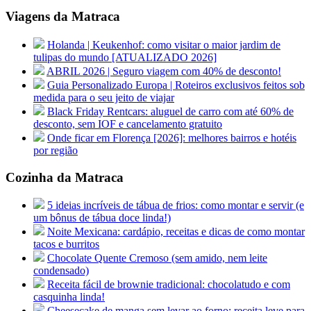
Viagens da Matraca
Holanda | Keukenhof: como visitar o maior jardim de
tulipas do mundo [ATUALIZADO 2026]
ABRIL 2026 | Seguro viagem com 40% de desconto!
Guia Personalizado Europa | Roteiros exclusivos feitos sob
medida para o seu jeito de viajar
Black Friday Rentcars: aluguel de carro com até 60% de
desconto, sem IOF e cancelamento gratuito
Onde ficar em Florença [2026]: melhores bairros e hotéis
por região
Cozinha da Matraca
5 ideias incríveis de tábua de frios: como montar e servir (e
um bônus de tábua doce linda!)
Noite Mexicana: cardápio, receitas e dicas de como montar
tacos e burritos
Chocolate Quente Cremoso (sem amido, nem leite
condensado)
Receita fácil de brownie tradicional: chocolatudo e com
casquinha linda!
Cheesecake de manga sem levar ao forno: receita leve para