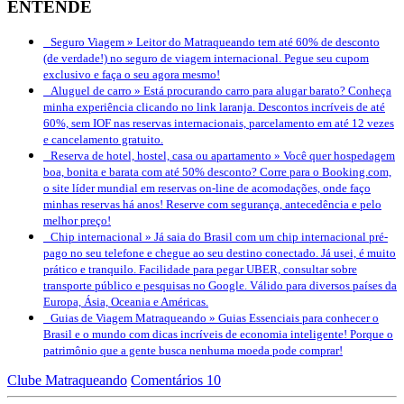
ENTENDE
Seguro Viagem »
Leitor do Matraqueando tem até 60% de desconto
(de verdade!) no seguro de viagem internacional. Pegue seu cupom
exclusivo e faça o seu agora mesmo!
Aluguel de carro »
Está procurando carro para alugar barato? Conheça
minha experiência clicando no link laranja. Descontos incríveis de até
60%, sem IOF nas reservas internacionais, parcelamento em até 12 vezes
e cancelamento gratuito.
Reserva de hotel, hostel, casa ou apartamento »
Você quer hospedagem
boa, bonita e barata com até 50% desconto? Corre para o Booking.com,
o site líder mundial em reservas on-line de acomodações, onde faço
minhas reservas há anos! Reserve com segurança, antecedência e pelo
melhor preço!
Chip internacional »
Já saia do Brasil com um chip internacional pré-
pago no seu telefone e chegue ao seu destino conectado. Já usei, é muito
prático e tranquilo. Facilidade para pegar UBER, consultar sobre
transporte público e pesquisas no Google. Válido para diversos países da
Europa, Ásia, Oceania e Américas.
Guias de Viagem Matraqueando »
Guias Essenciais para conhecer o
Brasil e o mundo com dicas incríveis de economia inteligente! Porque o
patrimônio que a gente busca nenhuma moeda pode comprar!
Clube Matraqueando
Comentários 10