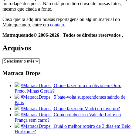
no rodapé dos posts. Não está permitido o uso de nossas fotos,
mesmo que citada a fonte.
Caso queira adquirir nossas reportagens ou algum material do
Matraqueando, entre em
contato
.
Matraqueando© 2006-2026 | Todos os direitos reservados .
Arquivos
Arquivos
Matraca Drops
#MatracaDrops | O que fazer fora do óbvio em Ouro
Preto, Minas Gerais?
#MatracaDrops | 5 bate-volta surpreendentes saindo de
Paris
#MatracaDrops | O que fazer em Madri no inverno?
#MatracaDrops | Como conhecer o Vale do Loire na
França sem carro?
#MatracaDrops | Qual o melhor roteiro de 3 dias em Belo
Horizonte?