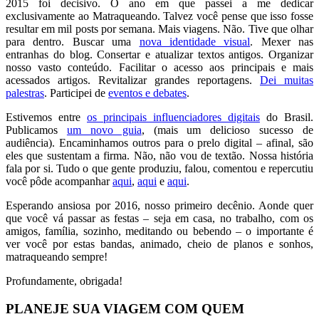
2015 foi decisivo. O ano em que passei a me dedicar
exclusivamente ao Matraqueando. Talvez você pense que isso fosse
resultar em mil posts por semana. Mais viagens. Não. Tive que olhar
para dentro. Buscar uma
nova identidade visual
. Mexer nas
entranhas do blog. Consertar e atualizar textos antigos. Organizar
nosso vasto conteúdo. Facilitar o acesso aos principais e mais
acessados artigos. Revitalizar grandes reportagens.
Dei muitas
palestras
. Participei de
eventos e debates
.
Estivemos entre
os principais influenciadores digitais
do Brasil.
Publicamos
um novo guia
, (mais um delicioso sucesso de
audiência). Encaminhamos outros para o prelo digital – afinal, são
eles que sustentam a firma. Não, não vou de textão. Nossa história
fala por si. Tudo o que gente produziu, falou, comentou e repercutiu
você pôde acompanhar
aqui
,
aqui
e
aqui
.
Esperando ansiosa por 2016, nosso primeiro decênio. Aonde quer
que você vá passar as festas – seja em casa, no trabalho, com os
amigos, família, sozinho, meditando ou bebendo – o importante é
ver você por estas bandas, animado, cheio de planos e sonhos,
matraqueando sempre!
Profundamente, obrigada!
PLANEJE SUA VIAGEM COM QUEM