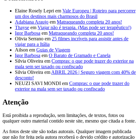
Elaine Rosely Lepri
em
Vale Europeu | Roteiro para percorrer
um dos destinos mais charmosos do Brasil
Adabiana Araujo
em
Matraqueando completa 20 anos!
Thayse
em
Viajar não é terapia. (Mas pode ser terapêutico!)
Igor Barbosa
em
Matraqueando completa 20 anos!
Olivia Serrano
em
25 filmes incríveis para assistir antes de
viajar para a Itália
Ailson
em
Guias de Viagem
Igor Barbosa
em
O Barato de Gramado e Canela
Silvia Oliveira
em
Compras: o que pode trazer do exterior na
mala sem ser taxado ou confiscado
Silvia Oliveira
em
ABRIL 2026 | Seguro viagem com 40% de
desconto!
NEUZI SAVI MONDI
em
Compras: o que pode trazer do
exterior na mala sem ser taxado ou confiscado
Atenção
Está proibida a reprodução, sem limitações, de textos, fotos ou
qualquer outro material contido neste site, mesmo que citada a fonte.
As fotos deste site são todas autorais. Qualquer imagem publicada
que não for feita pela autora receberá o devido crédito e autorização