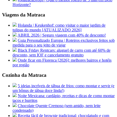
Horizonte?
Viagens da Matraca
Holanda | Keukenhof: como visitar o maior jardim de
tulipas do mundo [ATUALIZADO 2026]
ABRIL 2026 | Seguro viagem com 40% de desconto!
Guia Personalizado Europa | Roteiros exclusivos feitos sob
medida para o seu jeito de viajar
Black Friday Rentcars: aluguel de carro com até 60% de
desconto, sem IOF e cancelamento gratuito
Onde ficar em Florença [2026]: melhores bairros e hotéis
por região
Cozinha da Matraca
5 ideias incríveis de tábua de frios: como montar e servir (e
um bônus de tábua doce linda!)
Noite Mexicana: cardápio, receitas e dicas de como montar
tacos e burritos
Chocolate Quente Cremoso (sem amido, nem leite
condensado)
Receita fácil de brownie tradicional: chocolatudo e com