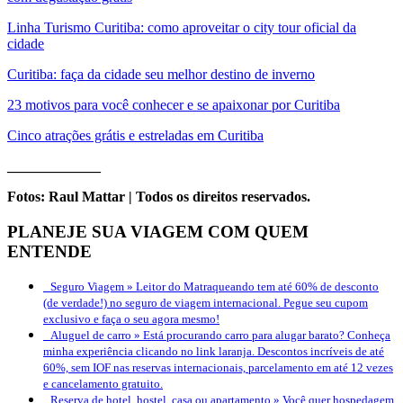
Linha Turismo Curitiba: como aproveitar o city tour oficial da
cidade
Curitiba: faça da cidade seu melhor destino de inverno
23 motivos para você conhecer e se apaixonar por Curitiba
Cinco atrações grátis e estreladas em Curitiba
_____________
Fotos: Raul Mattar | Todos os direitos reservados.
PLANEJE SUA VIAGEM COM QUEM
ENTENDE
Seguro Viagem »
Leitor do Matraqueando tem até 60% de desconto
(de verdade!) no seguro de viagem internacional. Pegue seu cupom
exclusivo e faça o seu agora mesmo!
Aluguel de carro »
Está procurando carro para alugar barato? Conheça
minha experiência clicando no link laranja. Descontos incríveis de até
60%, sem IOF nas reservas internacionais, parcelamento em até 12 vezes
e cancelamento gratuito.
Reserva de hotel, hostel, casa ou apartamento »
Você quer hospedagem