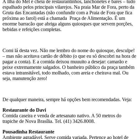
A Ilha do Mel é cheia de restaurantinhos, lanchonetes e bares – tudo
espalhado pelos principais vilarejos. Na praia Mar de Fora, perto da
Gruta das Encantadas (não confundir com a Praia de Fora que fica
próxima ao farol) está a chamada Praça de Alimentação. É um
enorme barracão que abriga alguns quiosques que servem porções,
bebidas e refeições completas.
Comi lá desta vez. Não me lembro do nome do quiosque, desculpe!
– mas não aceitava cartão de débito (o que eu só descobri na hora de
pagar a conta). E a comida deixou muuuito a desejar: camarão e
peixe extremamente salgados. O banheiro público da praça também
estava intransitável, todo molhado, com areia e cheirava mal. Ou
seja, manutenção zero!
De qualquer maneira, sempre há opções bem recomendadas. Veja:
Restaurante do Davi
Comida caseira e venda de artesanato nativo. A 50 metros do
trapiche de Nova Brasília. Tel. (41) 3426.8008.
Pousadinha Restaurante
Ambiente agradável. Serve comida variada. Pertence ao hotel de