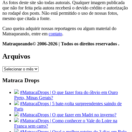
As fotos deste site são todas autorais. Qualquer imagem publicada
que não for feita pela autora receberá o devido crédito e autorização
no rodapé dos posts. Não está permitido o uso de nossas fotos,
mesmo que citada a fonte.
Caso queira adquirir nossas reportagens ou algum material do
Matraqueando, entre em
contato
.
Matraqueando© 2006-2026 | Todos os direitos reservados .
Arquivos
Arquivos
Matraca Drops
#MatracaDrops | O que fazer fora do óbvio em Ouro
Preto, Minas Gerais?
#MatracaDrops | 5 bate-volta surpreendentes saindo de
Paris
#MatracaDrops | O que fazer em Madri no inverno?
#MatracaDrops | Como conhecer o Vale do Loire na
França sem carro?
#MatracaDrops | Qual o melhor roteiro de 3 dias em Belo