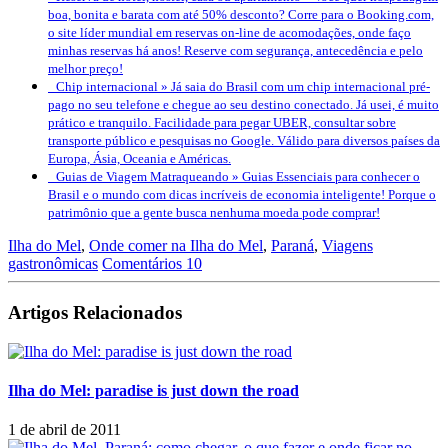
boa, bonita e barata com até 50% desconto? Corre para o Booking.com,
o site líder mundial em reservas on-line de acomodações, onde faço
minhas reservas há anos! Reserve com segurança, antecedência e pelo
melhor preço!
Chip internacional »
Já saia do Brasil com um chip internacional pré-
pago no seu telefone e chegue ao seu destino conectado. Já usei, é muito
prático e tranquilo. Facilidade para pegar UBER, consultar sobre
transporte público e pesquisas no Google. Válido para diversos países da
Europa, Ásia, Oceania e Américas.
Guias de Viagem Matraqueando »
Guias Essenciais para conhecer o
Brasil e o mundo com dicas incríveis de economia inteligente! Porque o
patrimônio que a gente busca nenhuma moeda pode comprar!
Ilha do Mel
,
Onde comer na Ilha do Mel
,
Paraná
,
Viagens
gastronômicas
Comentários 10
Artigos Relacionados
Ilha do Mel: paradise is just down the road
1 de abril de 2011