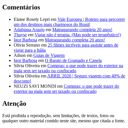
Comentários
Elaine Rosely Lepri
em
Vale Europeu | Roteiro para percorrer
um dos destinos mais charmosos do Brasil
Adabiana Araujo
em
Matraqueando completa 20 anos!
Thayse
em
Viajar não é terapia. (Mas pode ser terapêutico!)
Igor Barbosa
em
Matraqueando completa 20 anos!
Olivia Serrano
em
25 filmes incríveis para assistir antes de
viajar para a Itália
Ailson
em
Guias de Viagem
Igor Barbosa
em
O Barato de Gramado e Canela
Silvia Oliveira
em
Compras: o que pode trazer do exterior na
mala sem ser taxado ou confiscado
Silvia Oliveira
em
ABRIL 2026 | Seguro viagem com 40% de
desconto!
NEUZI SAVI MONDI
em
Compras: o que pode trazer do
exterior na mala sem ser taxado ou confiscado
Atenção
Está proibida a reprodução, sem limitações, de textos, fotos ou
qualquer outro material contido neste site, mesmo que citada a fonte.