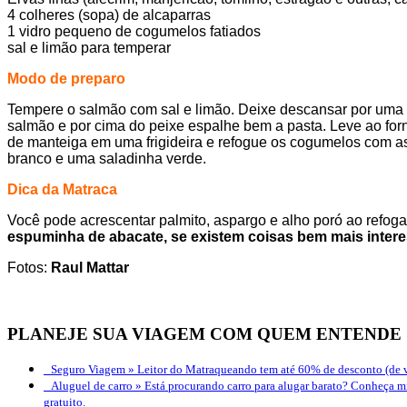
4 colheres (sopa) de alcaparras
1 vidro pequeno de cogumelos fatiados
sal e limão para temperar
Modo de preparo
Tempere o salmão com sal e limão. Deixe descansar por uma h
salmão e por cima do peixe espalhe bem a pasta. Leve ao for
de manteiga em uma frigideira e refogue os cogumelos com as
branco e uma saladinha verde.
Dica da Matraca
Você pode acrescentar palmito, aspargo e alho poró ao refog
espuminha de abacate, se existem coisas bem mais inter
Fotos:
Raul Mattar
PLANEJE SUA VIAGEM COM QUEM ENTENDE
Seguro Viagem »
Leitor do Matraqueando tem até 60% de desconto (de v
Aluguel de carro »
Está procurando carro para alugar barato? Conheça mi
gratuito.