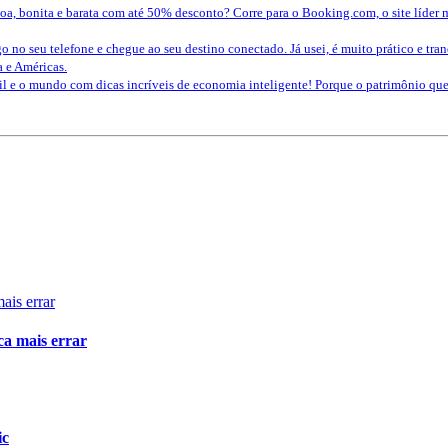
a, bonita e barata com até 50% desconto? Corre para o Booking.com, o site líder 
o no seu telefone e chegue ao seu destino conectado. Já usei, é muito prático e tra
a e Américas.
sil e o mundo com dicas incríveis de economia inteligente! Porque o patrimônio 
ca mais errar
ic