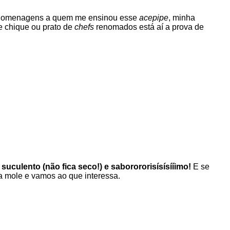
has homenagens a quem me ensinou esse
acepipe
, minha
e chique ou prato de
chefs
renomados está aí a prova de
culento (não fica seco!) e saborororisísísííimo!
E se
a mole e vamos ao que interessa.