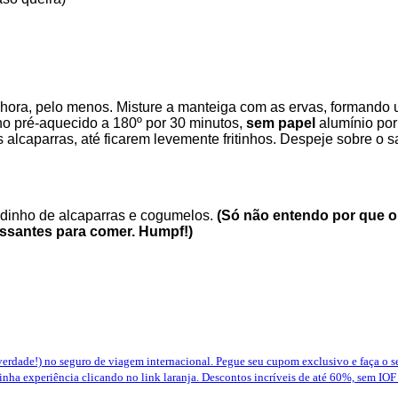
ora, pelo menos. Misture a manteiga com as ervas, formando u
no pré-aquecido a 180º por 30 minutos,
sem papel
alumínio por
 alcaparras, até ficarem levemente fritinhos. Despeje sobre o
adinho de alcaparras e cogumelos.
(Só não entendo por que o
essantes para comer. Humpf!)
erdade!) no seguro de viagem internacional. Pegue seu cupom exclusivo e faça o 
nha experiência clicando no link laranja. Descontos incríveis de até 60%, sem IOF