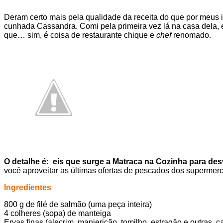
Deram certo mais pela qualidade da receita do que por meus
cunhada Cassandra. Comi pela primeira vez lá na casa dela,
que… sim, é coisa de restaurante chique e
chef
renomado.
O detalhe é: eis que surge a Matraca na Cozinha para de
você aproveitar as últimas ofertas de pescados dos supermerc
Ingredientes
800 g de filé de salmão (uma peça inteira)
4 colheres (sopa) de manteiga
Ervas finas (alecrim, manjericão, tomilho, estragão e outras, c