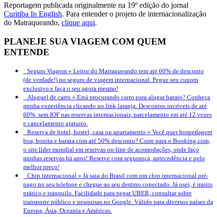
Reportagem publicada originalmente na 19º edição do jornal
Curitiba In English
. Para entender o projeto de internacionalização
do Matraqueando,
clique aqui
.
PLANEJE SUA VIAGEM COM QUEM
ENTENDE
Seguro Viagem »
Leitor do Matraqueando tem até 60% de desconto
(de verdade!) no seguro de viagem internacional. Pegue seu cupom
exclusivo e faça o seu agora mesmo!
Aluguel de carro »
Está procurando carro para alugar barato? Conheça
minha experiência clicando no link laranja. Descontos incríveis de até
60%, sem IOF nas reservas internacionais, parcelamento em até 12 vezes
e cancelamento gratuito.
Reserva de hotel, hostel, casa ou apartamento »
Você quer hospedagem
boa, bonita e barata com até 50% desconto? Corre para o Booking.com,
o site líder mundial em reservas on-line de acomodações, onde faço
minhas reservas há anos! Reserve com segurança, antecedência e pelo
melhor preço!
Chip internacional »
Já saia do Brasil com um chip internacional pré-
pago no seu telefone e chegue ao seu destino conectado. Já usei, é muito
prático e tranquilo. Facilidade para pegar UBER, consultar sobre
transporte público e pesquisas no Google. Válido para diversos países da
Europa, Ásia, Oceania e Américas.