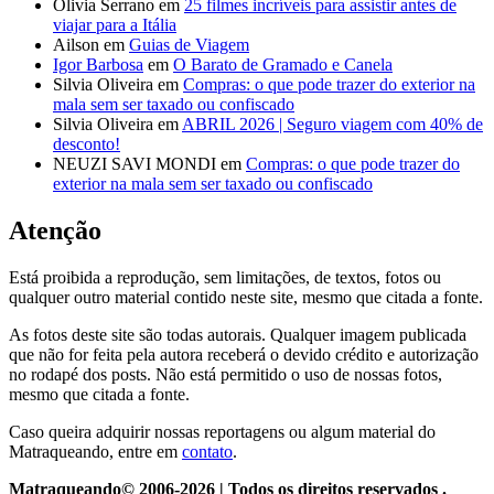
Olivia Serrano
em
25 filmes incríveis para assistir antes de
viajar para a Itália
Ailson
em
Guias de Viagem
Igor Barbosa
em
O Barato de Gramado e Canela
Silvia Oliveira
em
Compras: o que pode trazer do exterior na
mala sem ser taxado ou confiscado
Silvia Oliveira
em
ABRIL 2026 | Seguro viagem com 40% de
desconto!
NEUZI SAVI MONDI
em
Compras: o que pode trazer do
exterior na mala sem ser taxado ou confiscado
Atenção
Está proibida a reprodução, sem limitações, de textos, fotos ou
qualquer outro material contido neste site, mesmo que citada a fonte.
As fotos deste site são todas autorais. Qualquer imagem publicada
que não for feita pela autora receberá o devido crédito e autorização
no rodapé dos posts. Não está permitido o uso de nossas fotos,
mesmo que citada a fonte.
Caso queira adquirir nossas reportagens ou algum material do
Matraqueando, entre em
contato
.
Matraqueando© 2006-2026 | Todos os direitos reservados .