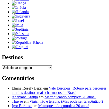
Destinos
Destinos
Comentários
Elaine Rosely Lepri
em
Vale Europeu | Roteiro para percorrer
um dos destinos mais charmosos do Brasil
Adabiana Araujo
em
Matraqueando completa 20 anos!
Thayse
em
Viajar não é terapia. (Mas pode ser terapêutico!)
Igor Barbosa
em
Matraqueando completa 20 anos!