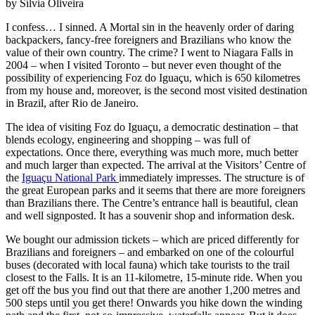
by Sílvia Oliveira
I confess… I sinned. A Mortal sin in the heavenly order of daring
backpackers, fancy-free foreigners and Brazilians who know the
value of their own country. The crime? I went to Niagara Falls in
2004 – when I visited Toronto – but never even thought of the
possibility of experiencing Foz do Iguaçu, which is 650 kilometres
from my house and, moreover, is the second most visited destination
in Brazil, after Rio de Janeiro.
The idea of visiting Foz do Iguaçu, a democratic destination – that
blends ecology, engineering and shopping – was full of
expectations. Once there, everything was much more, much better
and much larger than expected. The arrival at the Visitors’ Centre of
the
Iguaçu National Park
immediately impresses. The structure is of
the great European parks and it seems that there are more foreigners
than Brazilians there. The Centre’s entrance hall is beautiful, clean
and well signposted. It has a souvenir shop and information desk.
We bought our admission tickets – which are priced differently for
Brazilians and foreigners – and embarked on one of the colourful
buses (decorated with local fauna) which take tourists to the trail
closest to the Falls. It is an 11-kilometre, 15-minute ride. When you
get off the bus you find out that there are another 1,200 metres and
500 steps until you get there! Onwards you hike down the winding