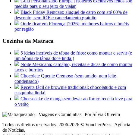
Guia Personalizado Europa | Roteiros exclusivos feitos sob
medida para o seu jeito de viajar
Black Friday Rentcars: aluguel de carro com até 60% de
desconto, sem IOF e cancelamento gratuito
Onde ficar em Florença [2026]: melhores bairros e hotéis
por região
Cozinha da Matraca
5 ideias incríveis de tábua de frios: como montar e servir (e
um bônus de tábua doce linda!)
Noite Mexicana: cardápio, receitas e dicas de como montar
tacos e burritos
Chocolate Quente Cremoso (sem amido, nem leite
condensado)
Receita fácil de brownie tradicional: chocolatudo e com
casquinha linda!
Cheesecake de manga sem levar ao forno: receita leve para
o verão
Todos os direitos reservados. 2006-2026 © VoucherPress | Agência
de Notícias.