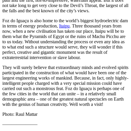
path and the first, not-so-impressive, waterfalls appear. But it does
not take long to get very close to the Devil’s Throat, the largest of all
the falls and the best known of the city’s views.
Foz do Iguaçu is also home to the world’s biggest hydroelectric dam
in terms of energy production,
Itaipu
. Three thousand years from
now, when a new civilisation has taken our place, Itaipu will be to
them what the Pyramids of Egypt or the ruins of Machu Picchu are
to us today. Without understanding the process or even any idea as
to what end such a structure would serve, they will wonder if this
perfect, creative and gigantic monument was the result of
extraterrestrial intervention or slave labour.
They will surely believe that extraordinary minds and evolved spirits
participated in the construction of what would have been one of the
largest engineering works of mankind. Because, in fact, only highly-
intelligent people charged with a very special mission could have
carried out such a monstrous feat. Foz do Iguaçu is perhaps one of
the few cities in the world that can unite – in a relatively small
demographic area – one of the greatest natural spectacles on Earth
with the genius of human creativity. Well worth a visit!
Photo: Raul Mattar
———————–