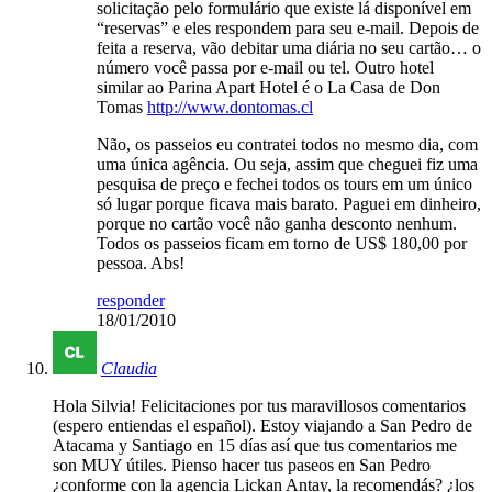
solicitação pelo formulário que existe lá disponível em
“reservas” e eles respondem para seu e-mail. Depois de
feita a reserva, vão debitar uma diária no seu cartão… o
número você passa por e-mail ou tel. Outro hotel
similar ao Parina Apart Hotel é o La Casa de Don
Tomas
http://www.dontomas.cl
Não, os passeios eu contratei todos no mesmo dia, com
uma única agência. Ou seja, assim que cheguei fiz uma
pesquisa de preço e fechei todos os tours em um único
só lugar porque ficava mais barato. Paguei em dinheiro,
porque no cartão você não ganha desconto nenhum.
Todos os passeios ficam em torno de US$ 180,00 por
pessoa. Abs!
responder
18/01/2010
Claudia
Hola Silvia! Felicitaciones por tus maravillosos comentarios
(espero entiendas el español). Estoy viajando a San Pedro de
Atacama y Santiago en 15 días así que tus comentarios me
son MUY útiles. Pienso hacer tus paseos en San Pedro
¿conforme con la agencia Lickan Antay, la recomendás? ¿los