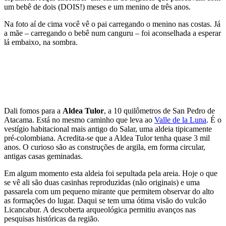
um bebê de dois (DOIS!) meses e um menino de três anos.
Na foto aí de cima você vê o pai carregando o menino nas costas. Já
a mãe – carregando o bebê num canguru – foi aconselhada a esperar
lá embaixo, na sombra.
Dali fomos para a
Aldea Tulor
, a 10 quilômetros de San Pedro de
Atacama. Está no mesmo caminho que leva ao
Valle de la Luna
. É o
vestígio habitacional mais antigo do Salar, uma aldeia tipicamente
pré-colombiana. Acredita-se que a Aldea Tulor tenha quase 3 mil
anos. O curioso são as construções de argila, em forma circular,
antigas casas geminadas.
Em algum momento esta aldeia foi sepultada pela areia. Hoje o que
se vê ali são duas casinhas reproduzidas (não originais) e uma
passarela com um pequeno mirante que permitem observar do alto
as formações do lugar. Daqui se tem uma ótima visão do vulcão
Licancabur. A descoberta arqueológica permitiu avanços nas
pesquisas históricas da região.