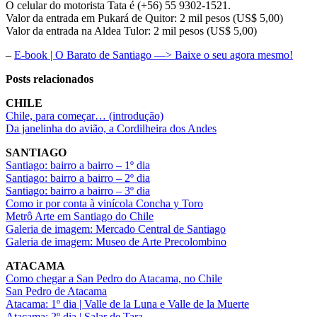
O celular do motorista Tata é (+56) 55 9302-1521.
Valor da entrada em Pukará de Quitor: 2 mil pesos (US$ 5,00)
Valor da entrada na Aldea Tulor: 2 mil pesos (US$ 5,00)
–
E-book | O Barato de Santiago —> Baixe o seu agora mesmo!
Posts relacionados
CHILE
Chile, para começar… (introdução)
Da janelinha do avião, a Cordilheira dos Andes
SANTIAGO
Santiago: bairro a bairro – 1º dia
Santiago: bairro a bairro – 2º dia
Santiago: bairro a bairro – 3º dia
Como ir por conta à vinícola Concha y Toro
Metrô Arte em Santiago do Chile
Galeria de imagem: Mercado Central de Santiago
Galeria de imagem: Museo de Arte Precolombino
ATACAMA
Como chegar a San Pedro do Atacama, no Chile
San Pedro de Atacama
Atacama: 1º dia | Valle de la Luna e Valle de la Muerte
Atacama: 2º dia | Salar de Tara