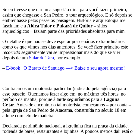
Se eu tivesse que dar uma sugestão diria para você fazer primeiro,
assim que chegasse a San Pedro, o tour arqueológico. E só depois se
embrenhasse pelos passeios-paisagem. História e arqueologia me
fascinam e a
Aldea Tulor
e
Pukará de Quitor
– sítios
arqueológicos – faziam parte das prioridades absolutas para mim.
O detalhe é que não se deve esperar por cenários extraordinários –
como os que vimos nos dias anteriores. Se você fizer primeiro este
recorrido
seguramente vai se impressionar mais do que se vier
depois de um
Salar de Tara
, por exemplo.
–
E-book | O Barato de Santiago —> Baixe o seu agora mesmo!
Contratamos um motorista particular (indicado pela agência) para
esse passeio. Queríamos fazer algo em, no máximo três horas, no
período da manhã, porque à tarde seguiríamos para a
Laguna
Cejar
. Antes de encontrar o tal motorista, começamos – por conta –
pela igreja de San Pedro de Atacama, construída no século 18 em
adobe com teto de madeira.
Declarada patrimônio nacional, a igrejinha fica na praça da cidade,
rodeada de bares, restaurantes e lojinhas. A poucos metros dali está o