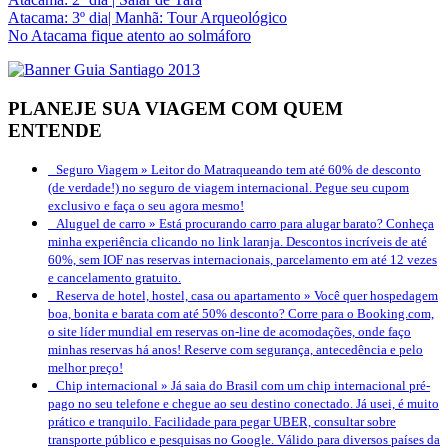
Atacama: 3º dia| Manhã: Tour Arqueológico
No Atacama fique atento ao solmáforo
PLANEJE SUA VIAGEM COM QUEM
ENTENDE
Seguro Viagem »
Leitor do Matraqueando tem até 60% de desconto
(de verdade!) no seguro de viagem internacional. Pegue seu cupom
exclusivo e faça o seu agora mesmo!
Aluguel de carro »
Está procurando carro para alugar barato? Conheça
minha experiência clicando no link laranja. Descontos incríveis de até
60%, sem IOF nas reservas internacionais, parcelamento em até 12 vezes
e cancelamento gratuito.
Reserva de hotel, hostel, casa ou apartamento »
Você quer hospedagem
boa, bonita e barata com até 50% desconto? Corre para o Booking.com,
o site líder mundial em reservas on-line de acomodações, onde faço
minhas reservas há anos! Reserve com segurança, antecedência e pelo
melhor preço!
Chip internacional »
Já saia do Brasil com um chip internacional pré-
pago no seu telefone e chegue ao seu destino conectado. Já usei, é muito
prático e tranquilo. Facilidade para pegar UBER, consultar sobre
transporte público e pesquisas no Google. Válido para diversos países da