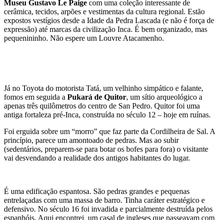
Museu Gustavo Le Paige
com uma coleção interessante de
cerâmica, tecidos, arpões e vestimentas da cultura regional. Estão
expostos vestígios desde a Idade da Pedra Lascada (e não é força de
expressão) até marcas da civilização Inca. É bem organizado, mas
pequenininho. Não espere um Louvre Atacamenho.
Já no Toyota do motorista Tatá, um velhinho simpático e falante,
fomos em seguida a
Pukará de Quitor
, um sítio arqueológico a
apenas três quilômetros do centro de San Pedro. Quitor foi uma
antiga fortaleza pré-Inca, construída no século 12 – hoje em ruínas.
Foi erguida sobre um “morro” que faz parte da Cordilheira de Sal. A
princípio, parece um amontoado de pedras. Mas ao subir
(sedentários, preparem-se para botar os bofes para fora) o visitante
vai desvendando a realidade dos antigos habitantes do lugar.
É uma edificação espantosa. São pedras grandes e pequenas
entrelaçadas com uma massa de barro. Tinha caráter estratégico e
defensivo. No século 16 foi invadida e parcialmente destruída pelos
espanhóis. Aqui encontrei um casal de ingleses que passeavam com