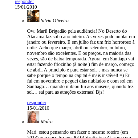
responder
15/01/2010
Silvia Oliveira
Ow, Mari! Brigadão pela audiência! No Deserto do
Atacama faz sol o ano inteiro. As vezes pode nublar em
janeiro ou fevereiro. E em julho faz um frio horroroso à
noite. Acho que março, abril ou setembro, outubro,
novembro são excelentes. E os preços, na maioria das
vezes, são de baixa temporada. Agora, em Santiago vai
estar fazendo friozinho (à noite ) fim de março, começo
de abril. A principio é para estar sol… mas nunca se
sabe porque o tempo na capital é mais instável! =) Eu
fui em novembro e peguei dias nublados e com sol em
Santiago… quando nublou fui aos museus, quando fez
sol… saí para as atrações externas! Bjs!
responder
15/01/2010
Maíra
Mari, estou pensando em fazer o mesmo roteiro (em
2013) que voce fez em 2010! Santiago e Atacama em