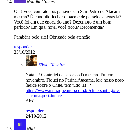
Natália Gomes
Olá! Você contratou os passeios em San Pedro de Atacama
mesmo? É tranquilo fechar o pacote de passeios apenas lá?
Você foi em que época do ano? Dezembro é um bom
período? Em qual hotel você ficou? Recomenda?
Parabéns pelo site! Obrigada pela atenção!
responder
23/10/2012
Sílvia Oliveira
Natália! Contratei os passeios lá mesmo. Fui em
novembro. Fiquei no Parina Atacama. leia nosso post-
índice sobre o Chile. tem tudo lá! 🙂
https://www.matraqueando.com.br/chile-santiago-e-
atacama-post-indice
Abs!
responder
24/10/2012
Níni