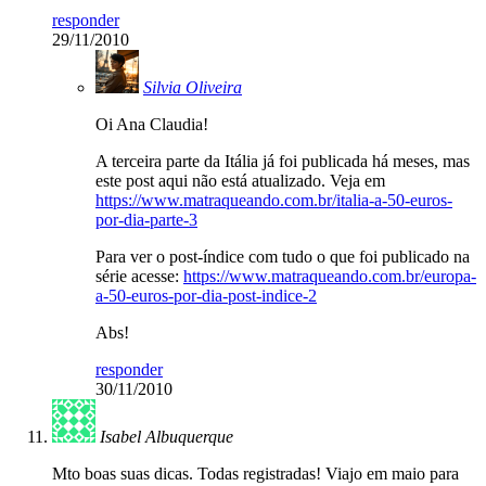
responder
29/11/2010
Silvia Oliveira
Oi Ana Claudia!
A terceira parte da Itália já foi publicada há meses, mas
este post aqui não está atualizado. Veja em
https://www.matraqueando.com.br/italia-a-50-euros-
por-dia-parte-3
Para ver o post-índice com tudo o que foi publicado na
série acesse:
https://www.matraqueando.com.br/europa-
a-50-euros-por-dia-post-indice-2
Abs!
responder
30/11/2010
Isabel Albuquerque
Mto boas suas dicas. Todas registradas! Viajo em maio para