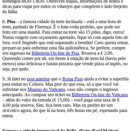
domingos 8h30-13h30. Oferecem mapas, informações de hotéis e
dicas para viajar por todos os vilarejos que compõem o lado brejeiro
da Itália.
8.
Pisa
– a famosa cidade da torre inclinada – está a uma hora de
trem, partindo de Florença. É o bate-volta perfeito, que pode ser
feito em uma manhã. Para entrar na torre são 15
pilas
, digo, euros!
Numa viagem com orçamento apertado, fique só com aquela foto de
fora: você fingindo que está segurando a bendita! Caso queira entrar,
prepare-se para enfrentar uma fila quilométrica. Se preferir, compre
seu ingresso na
Bilheteria On-line de Pisa
. Reserva a € 2,00.
Querendo comer por ali, em frente à estação de trem há (havia pelo
menos) uma deliciosa e barata pizzaria que vende pizza
al taglio
, ou
seja, por quilo.
9. Já falei no
post anterior
que o
Roma Pass
ajuda a evitar a superfila
para entrar no Coliseu. Mas pior do que essa, só a que você vai
enfrentar nos
Museus do Vaticano
, caso não compre o ingresso
antecipado. Ao comprar seu ticket na
Bilheteria On-line do Vaticano
– além do valor da entrada (€ 15,00) – você paga uma taxa de €
4,00 pela reserva. Sim, fica bem caro. Mas eu prefiro ter um
siricotico
agora, do que lá na hora, três horas em pé, esperando para
entrar.
Veneza: a cidade improvável da Itália. (Foto: Raul Mattar)