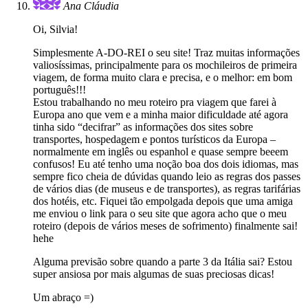
Ana Cláudia
Oi, Silvia!
Simplesmente A-DO-REI o seu site! Traz muitas informações
valiosíssimas, principalmente para os mochileiros de primeira
viagem, de forma muito clara e precisa, e o melhor: em bom
português!!!
Estou trabalhando no meu roteiro pra viagem que farei à
Europa ano que vem e a minha maior dificuldade até agora
tinha sido “decifrar” as informações dos sites sobre
transportes, hospedagem e pontos turísticos da Europa –
normalmente em inglês ou espanhol e quase sempre beeem
confusos! Eu até tenho uma noção boa dos dois idiomas, mas
sempre fico cheia de dúvidas quando leio as regras dos passes
de vários dias (de museus e de transportes), as regras tarifárias
dos hotéis, etc. Fiquei tão empolgada depois que uma amiga
me enviou o link para o seu site que agora acho que o meu
roteiro (depois de vários meses de sofrimento) finalmente sai!
hehe
Alguma previsão sobre quando a parte 3 da Itália sai? Estou
super ansiosa por mais algumas de suas preciosas dicas!
Um abraço =)