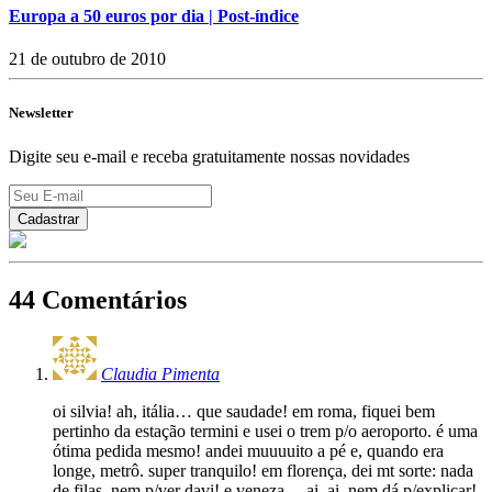
Europa a 50 euros por dia | Post-índice
21 de outubro de 2010
Newsletter
Digite seu e-mail e receba gratuitamente nossas novidades
44 Comentários
Claudia Pimenta
oi silvia! ah, itália… que saudade! em roma, fiquei bem
pertinho da estação termini e usei o trem p/o aeroporto. é uma
ótima pedida mesmo! andei muuuuito a pé e, quando era
longe, metrô. super tranquilo! em florença, dei mt sorte: nada
de filas, nem p/ver davi! e veneza… ai, ai, nem dá p/explicar!