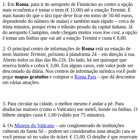
1. Em
Roma
, para ir do aeroporto de Fiumicino ao centro a opção
mais econômica é tomar o trem (€ 11,00) até a estação Termini. É
mais barato do que o táxi (que deve ficar em torno de 50-60 euros,
dependendo do número de malas) e também mais rápido – cerca de
trinta minutos, porque evita o trânsito pesado da capital italiana. Já
do aeroporto Ciampino, onde chegam muitos voos
low cost
, a opção
é tomar um ônibus que vai até a estação Termini e custa € 8,00.
2. O principal centro de informações de
Roma
está na estação de
trem
Stazione Termini,
próximo à plataforma 24 – em direção à rua.
Aberto todos os dias das 8h-21h. Do lado, há um quiosque que
reserva hotéis e cobra € 3,00. Em alguns casos, este valor pode ser
descontado da diária. Nos centros de informação turística você pode
pegar
mapas gratuitos
e comprar o
Roma Pass
– que dá descontos
em várias atrações.
3. Para circular na cidade, o melhor mesmo é andar a pé. Para
distâncias maiores (como o Vaticano) use metrô, bonde ou ônibus. O
bilhete simples custa € 1,00 (válido por 75 minutos).
4. Os
Museus do Vaticano
– um conglomerado de instituições
culturais da Santa Sé – podem ser considerados uma atração cara se
você pensar só no valor do ticket: € 15,00. O detalhe é que reservam