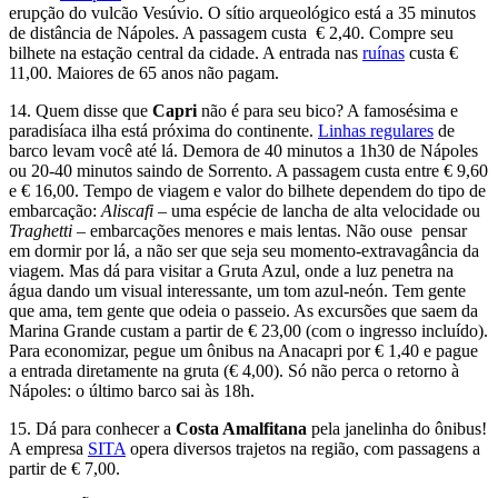
erupção do vulcão Vesúvio. O sítio arqueológico está a 35 minutos
de distância de Nápoles. A passagem custa € 2,40. Compre seu
bilhete na estação central da cidade. A entrada nas
ruínas
custa €
11,00. Maiores de 65 anos não pagam.
14. Quem disse que
Capri
não é para seu bico? A famosésima e
paradisíaca ilha está próxima do continente.
Linhas regulares
de
barco levam você até lá. Demora de 40 minutos a 1h30 de Nápoles
ou 20-40 minutos saindo de Sorrento. A passagem custa entre € 9,60
e € 16,00. Tempo de viagem e valor do bilhete dependem do tipo de
embarcação:
Aliscafi
– uma espécie de lancha de alta velocidade ou
Traghetti
– embarcações menores e mais lentas. Não ouse pensar
em dormir por lá, a não ser que seja seu momento-extravagância da
viagem. Mas dá para visitar a Gruta Azul, onde a luz penetra na
água dando um visual interessante, um tom azul-neón. Tem gente
que ama, tem gente que odeia o passeio. As excursões que saem da
Marina Grande custam a partir de € 23,00 (com o ingresso incluído).
Para economizar, pegue um ônibus na Anacapri por € 1,40 e pague
a entrada diretamente na gruta (€ 4,00). Só não perca o retorno à
Nápoles: o último barco sai às 18h.
15. Dá para conhecer a
Costa Amalfitana
pela janelinha do ônibus!
A empresa
SITA
opera diversos trajetos na região, com passagens a
partir de € 7,00.