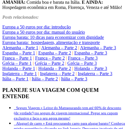
AMANHÃ:
Comida boa e barata na Itália.
E AINDA:
Hospedagem econômica em Roma, Florença, Veneza e até Milão!
Posts relacionados:
Europa a 50 euros por dia: introdução
..
Europa a 50 euros por dia: manual do usuário
.
Europa barata: 10 dicas para economizar com dignidade
.
Europa barata: hospedagem, alimentação e transporte
.
Alemanha – Parte 1
|
Alemanha – Parte 2
|
Alemanha – Parte 3
.
Espanha – Parte 1
|
Espanha – Parte 2
|
Espanha – Parte 3
.
França – Parte 1
|
França – Parte 2
|
França – Parte 3
.
Grécia – Parte 1
|
Grécia – Parte 2
|
Grécia – Parte 3
.
Holanda – Parte 1
|
Holanda – Parte 2
|
Holanda – Parte 3
.
Inglaterra – Parte 1
|
Inglaterra – Parte 2
|
Inglaterra – Parte 3
Itália – Parte 1
|
Itália – Parte 2
|
Itália – Parte 3
PLANEJE SUA VIAGEM COM QUEM
ENTENDE
Seguro Viagem »
Leitor do Matraqueando tem até 60% de desconto
(de verdade!) no seguro de viagem internacional. Pegue seu cupom
exclusivo e faça o seu agora mesmo!
Aluguel de carro »
Está procurando carro para alugar barato? Conheça
minha experiência clicando no link laranja. Descontos incríveis de até