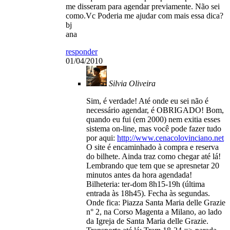
me disseram para agendar previamente. Não sei
como.Vc Poderia me ajudar com mais essa dica?
bj
ana
responder
01/04/2010
Silvia Oliveira
Sim, é verdade! Até onde eu sei não é
necessário agendar, é OBRIGADO! Bom,
quando eu fui (em 2000) nem exitia esses
sistema on-line, mas você pode fazer tudo
por aqui:
http://www.cenacolovinciano.net
O site é encaminhado à compra e reserva
do bilhete. Ainda traz como chegar até lá!
Lembrando que tem que se apresnetar 20
minutos antes da hora agendada!
Bilheteria: ter-dom 8h15-19h (última
entrada às 18h45). Fecha às segundas.
Onde fica: Piazza Santa Maria delle Grazie
n° 2, na Corso Magenta a Milano, ao lado
da Igreja de Santa Maria delle Grazie.