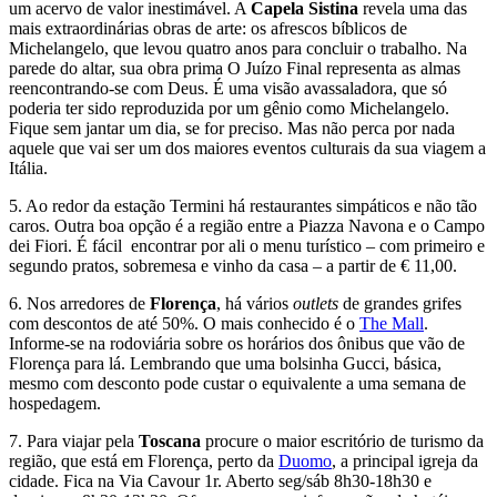
um acervo de valor inestimável. A
Capela Sistina
revela uma das
mais extraordinárias obras de arte: os afrescos bíblicos de
Michelangelo, que levou quatro anos para concluir o trabalho. Na
parede do altar, sua obra prima O Juízo Final representa as almas
reencontrando-se com Deus. É uma visão avassaladora, que só
poderia ter sido reproduzida por um gênio como Michelangelo.
Fique sem jantar um dia, se for preciso. Mas não perca por nada
aquele que vai ser um dos maiores eventos culturais da sua viagem a
Itália.
5. Ao redor da estação Termini há restaurantes simpáticos e não tão
caros. Outra boa opção é a região entre a Piazza Navona e o Campo
dei Fiori. É fácil encontrar por ali o menu turístico – com primeiro e
segundo pratos, sobremesa e vinho da casa – a partir de € 11,00.
6. Nos arredores de
Florença
, há vários
outlets
de grandes grifes
com descontos de até 50%. O mais conhecido é o
The Mall
.
Informe-se na rodoviária sobre os horários dos ônibus que vão de
Florença para lá. Lembrando que uma bolsinha Gucci, básica,
mesmo com desconto pode custar o equivalente a uma semana de
hospedagem.
7. Para viajar pela
Toscana
procure o maior escritório de turismo da
região, que está em Florença, perto da
Duomo
, a principal igreja da
cidade. Fica na Via Cavour 1r. Aberto seg/sáb 8h30-18h30 e