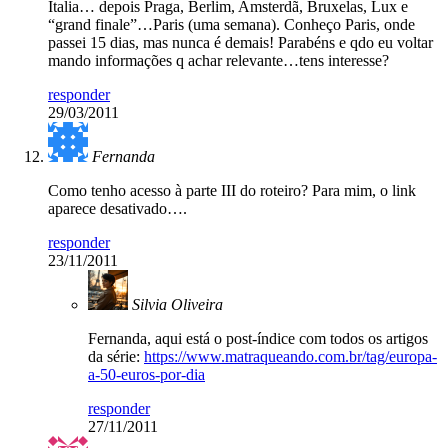
Italia… depois Praga, Berlim, Amsterdã, Bruxelas, Lux e
“grand finale”…Paris (uma semana). Conheço Paris, onde
passei 15 dias, mas nunca é demais! Parabéns e qdo eu voltar
mando informações q achar relevante…tens interesse?
responder
29/03/2011
Fernanda
Como tenho acesso à parte III do roteiro? Para mim, o link
aparece desativado….
responder
23/11/2011
Silvia Oliveira
Fernanda, aqui está o post-índice com todos os artigos
da série:
https://www.matraqueando.com.br/tag/europa-
a-50-euros-por-dia
responder
27/11/2011