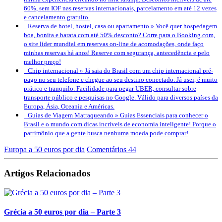
60%, sem IOF nas reservas internacionais, parcelamento em até 12 vezes
e cancelamento gratuito.
Reserva de hotel, hostel, casa ou apartamento »
Você quer hospedagem
boa, bonita e barata com até 50% desconto? Corre para o Booking.com,
o site líder mundial em reservas on-line de acomodações, onde faço
minhas reservas há anos! Reserve com segurança, antecedência e pelo
melhor preço!
Chip internacional »
Já saia do Brasil com um chip internacional pré-
pago no seu telefone e chegue ao seu destino conectado. Já usei, é muito
prático e tranquilo. Facilidade para pegar UBER, consultar sobre
transporte público e pesquisas no Google. Válido para diversos países da
Europa, Ásia, Oceania e Américas.
Guias de Viagem Matraqueando »
Guias Essenciais para conhecer o
Brasil e o mundo com dicas incríveis de economia inteligente! Porque o
patrimônio que a gente busca nenhuma moeda pode comprar!
Europa a 50 euros por dia
Comentários 44
Artigos Relacionados
Grécia a 50 euros por dia – Parte 3