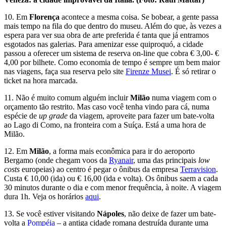
10. Em
Florença
acontece a mesma coisa. Se bobear, a gente passa
mais tempo na fila do que dentro do museu. Além do que, às vezes a
espera para ver sua obra de arte preferida é tanta que já entramos
esgotados nas galerias. Para amenizar esse quiproquó, a cidade
passou a oferecer um sistema de reserva on-line que cobra € 3,00- €
4,00 por bilhete. Como economia de tempo é sempre um bem maior
nas viagens, faça sua reserva pelo site
Firenze Musei
. É só retirar o
ticket na hora marcada.
11. Não é muito comum alguém incluir
Milão
numa viagem com o
orçamento tão restrito. Mas caso você tenha vindo para cá, numa
espécie de
up grade
da viagem, aproveite para fazer um bate-volta
ao Lago di Como, na fronteira com a Suíça. Está a uma hora de
Milão.
12. Em
Milão
, a forma mais econômica para ir do aeroporto
Bergamo (onde chegam voos da
Ryanair
, uma das principais
low
costs
europeias) ao centro é pegar o ônibus da empresa
Terravision
.
Custa € 10,00 (ida) ou € 16,00 (ida e volta). Os ônibus saem a cada
30 minutos durante o dia e com menor frequência, à noite. A viagem
dura 1h. Veja os horários
aqui
.
13. Se você estiver visitando
Nápoles
, não deixe de fazer um bate-
volta a
Pompéia
– a antiga cidade romana destruída durante uma