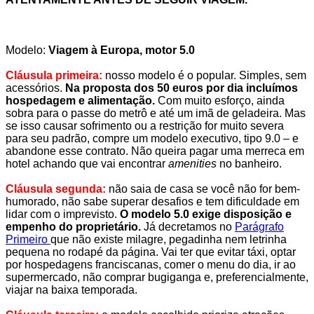
.
.
Modelo:
Viagem à Europa, motor 5.0
.
Cláusula primeira:
nosso modelo é o popular. Simples, sem
acessórios.
Na proposta dos 50 euros por dia incluímos
hospedagem e alimentação.
Com muito esforço, ainda
sobra para o passe do metrô e até um imã de geladeira.
Mas
se isso causar sofrimento ou a restrição for muito severa
para seu padrão, compre um modelo executivo, tipo 9.0 – e
abandone esse contrato.
Não queira pagar uma merreca em
hotel achando que vai encontrar
amenities
no banheiro.
.
Cláusula segunda:
não saia de casa se você não for bem-
humorado, não sabe superar desafios e tem dificuldade em
lidar com o imprevisto.
O modelo 5.0 exige disposição e
empenho do proprietário.
Já decretamos no
Parágrafo
Primeiro
que não existe milagre, pegadinha nem letrinha
pequena no rodapé da página. Vai ter que evitar táxi, optar
por hospedagens franciscanas, comer o menu do dia, ir ao
supermercado, não comprar bugiganga e, preferencialmente,
viajar na baixa temporada.
.