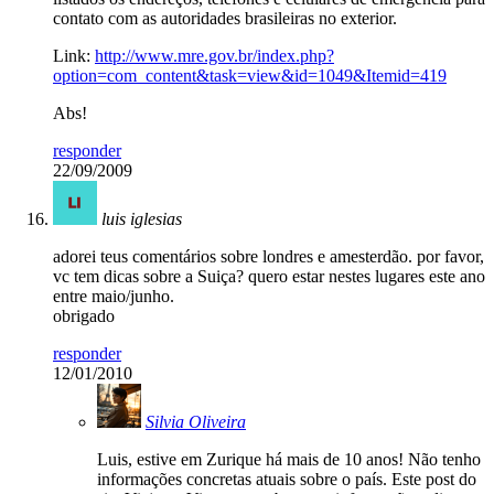
contato com as autoridades brasileiras no exterior.
Link:
http://www.mre.gov.br/index.php?
option=com_content&task=view&id=1049&Itemid=419
Abs!
responder
22/09/2009
luis iglesias
adorei teus comentários sobre londres e amesterdão. por favor,
vc tem dicas sobre a Suiça? quero estar nestes lugares este ano
entre maio/junho.
obrigado
responder
12/01/2010
Silvia Oliveira
Luis, estive em Zurique há mais de 10 anos! Não tenho
informações concretas atuais sobre o país. Este post do