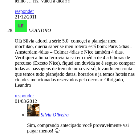
tenho … Rs. Valeu a dica!!!!
responder
21/12/2011
LEANDRO
Olá Silvia adorei a série 5.0, começei a planejar meu
mochilão, queria saber se meu roteiro está bom: Paris 5dias -
Amsterdam 4dias – Colmar 4dias e Nice também 4 dias.
Verifiquei a linha ferroviaria sai em média de 4 a 6 horas de
percurso (Exceto Nice), fiquei em duvida se é seguro comprar
todas as passagens de trem de uma vez só, levando em conta
que temos tudo planejado datas, horarios e ja temos hoteis nas
cidades mencionadas reservados pela decolar. Obrigado,
Leandro
responder
01/03/2012
Silvia Oliveira
Sim, comprando antecipado você provavelmente vai
pagar menos! 🙂