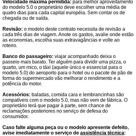
Velocidade máxima permitida:
para melhor aproveitamento
do modelo 5.0 o proprietário deve escolher uma média de
quatro dias para cada capital européia. Sem contar os de
chegada ou de saída.
.
Revisão:
o modelo deste contrato necessita de revisão a
cada três dias de viagem. Anote os gastos, avalie onde estão
as economias, escolha suas extravagâncias e volte ao
roteiro.
.
Banco do passageiro:
viajar acompanhado deixa o
passeio mais barato. Ter alguém para dividir uma pizza, o
quarto, um mico, o táxi (aquele único e essencial para o
modelo 5.0) do aeroporto para o hotel ou o pacote de pão de
forma do supermercado vão melhorar o rendimento e a
potência do motor.
.
Acessórios:
baladas, comida cara e lembrancinhas são
compatíveis com o modelo 5.0, mas não vem de fábrica. O
proprietário terá que pagar à parte, sem chance de
reclamações posteriores no serviço de defesa do
consumidor.
.
Caso falte alguma peça ou o modelo apresente defeito,
avise imediatamente o serviço de
assistência técnica
: