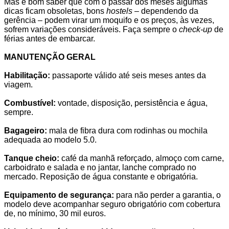
Mas é bom saber que com o passar dos meses algumas
dicas ficam obsoletas, bons
hostels
– dependendo da
gerência – podem virar um moquifo e os preços, às vezes,
sofrem variações consideráveis. Faça sempre o
check-up
de
férias antes de embarcar.
.
MANUTENÇÃO GERAL
.
Habilitação:
passaporte válido até seis meses antes da
viagem.
.
Combustível:
vontade, disposição, persistência e água,
sempre.
.
Bagageiro:
mala de fibra dura com rodinhas ou mochila
adequada ao modelo 5.0.
.
Tanque cheio:
café da manhã reforçado, almoço com carne,
carboidrato e salada e no jantar, lanche comprado no
mercado. Reposição de água constante e obrigatória.
.
Equipamento de segurança:
para não perder a garantia, o
modelo deve acompanhar seguro obrigatório com cobertura
de, no mínimo, 30 mil euros.
.