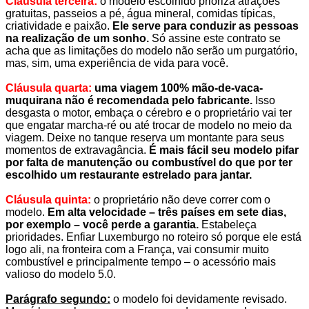
Cláusula terceira:
o modelo escolhido prioriza atrações
gratuitas, passeios a pé, água mineral, comidas típicas,
criatividade e paixão.
Ele serve para conduzir as pessoas
na realização de um sonho.
Só assine este contrato se
acha que as limitações do modelo não serão um purgatório,
mas, sim, uma experiência de vida para você.
.
Cláusula quarta:
uma viagem 100% mão-de-vaca-
muquirana não é recomendada pelo fabricante.
Isso
desgasta o motor, embaça o cérebro e o proprietário vai ter
que engatar marcha-ré ou até trocar de modelo no meio da
viagem. Deixe no tanque reserva um montante para seus
momentos de extravagância.
É mais fácil seu modelo pifar
por falta de manutenção ou combustível do que por ter
escolhido um restaurante estrelado para jantar.
.
Cláusula quinta:
o proprietário não deve correr com o
modelo.
Em alta velocidade – três países em sete dias,
por exemplo – você perde a garantia.
Estabeleça
prioridades. Enfiar Luxemburgo no roteiro só porque ele está
logo ali, na fronteira com a França, vai consumir muito
combustível e principalmente tempo – o acessório mais
valioso do modelo 5.0.
.
Parágrafo segundo:
o modelo foi devidamente revisado.