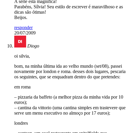
A série está magnífica!
Parabéns, Sílvia! Seu estilo de escrever é maravilhoso e as
dicas são ótimas!
Beijos.
responder
20/07/2009
Diogo
oi silvia,
bom, na minha última ida ao velho mundo (set/08), passei
novamente por london e roma. desses dois lugares, pescaria
os seguintes, que se enquadram dentro do que pretendes:
em roma
– pizzaria da baffeto (a melhor pizza da minha vida por 10
euros);
– cantina da vittorio (uma cantina simples em trastevere que
serve um menu executivo no almoço por 17 euros);
londres