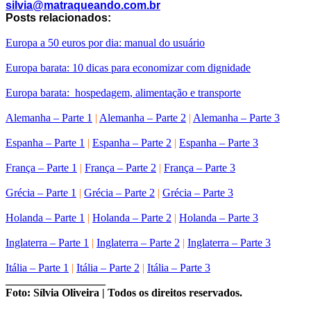
silvia@matraqueando.com.br
Posts relacionados:
.
Europa a 50 euros por dia: manual do usuário
Europa barata: 10 dicas para economizar com dignidade
Europa barata: hospedagem, alimentação e transporte
Alemanha – Parte 1
|
Alemanha – Parte 2
|
Alemanha – Parte 3
Espanha – Parte 1
|
Espanha – Parte 2
|
Espanha – Parte 3
França – Parte 1
|
França – Parte 2
|
França – Parte 3
Grécia – Parte 1
|
Grécia – Parte 2
|
Grécia – Parte 3
Holanda – Parte 1
|
Holanda – Parte 2
|
Holanda – Parte 3
Inglaterra – Parte 1
|
Inglaterra – Parte 2
|
Inglaterra – Parte 3
.
Itália – Parte 1
|
Itália – Parte 2
|
Itália – Parte 3
__________________
Foto: Sílvia Oliveira | Todos os direitos reservados.