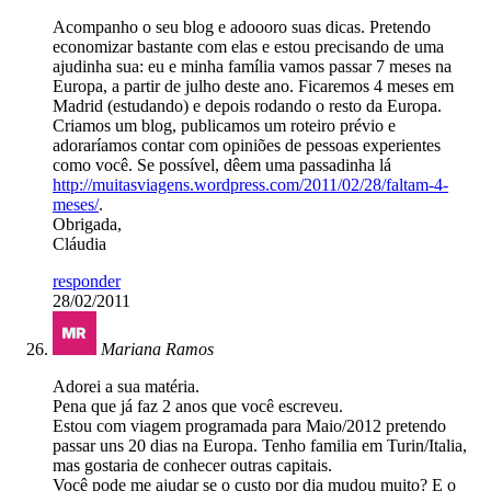
Acompanho o seu blog e adoooro suas dicas. Pretendo
economizar bastante com elas e estou precisando de uma
ajudinha sua: eu e minha família vamos passar 7 meses na
Europa, a partir de julho deste ano. Ficaremos 4 meses em
Madrid (estudando) e depois rodando o resto da Europa.
Criamos um blog, publicamos um roteiro prévio e
adoraríamos contar com opiniões de pessoas experientes
como você. Se possível, dêem uma passadinha lá
http://muitasviagens.wordpress.com/2011/02/28/faltam-4-
meses/
.
Obrigada,
Cláudia
responder
28/02/2011
Mariana Ramos
Adorei a sua matéria.
Pena que já faz 2 anos que você escreveu.
Estou com viagem programada para Maio/2012 pretendo
passar uns 20 dias na Europa. Tenho familia em Turin/Italia,
mas gostaria de conhecer outras capitais.
Você pode me ajudar se o custo por dia mudou muito? E o