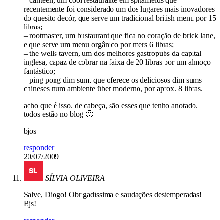
– canteen, um cool restaurante em spitalfields que
recentemente foi considerado um dos lugares mais inovadores
do quesito decór, que serve um tradicional british menu por 15
libras;
– rootmaster, um bustaurant que fica no coração de brick lane,
e que serve um menu orgânico por mers 6 libras;
– the wells tavern, um dos melhores gastropubs da capital
inglesa, capaz de cobrar na faixa de 20 libras por um almoço
fantástico;
– ping pong dim sum, que oferece os deliciosos dim sums
chineses num ambiente über moderno, por aprox. 8 libras.
acho que é isso. de cabeça, são esses que tenho anotado.
todos estão no blog 🙂
bjos
responder
20/07/2009
SÍLVIA OLIVEIRA
Salve, Diogo! Obrigadíssima e saudações destemperadas!
Bjs!