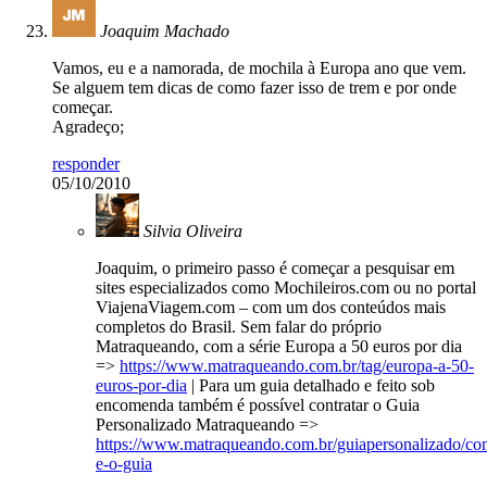
Joaquim Machado
Vamos, eu e a namorada, de mochila à Europa ano que vem.
Se alguem tem dicas de como fazer isso de trem e por onde
começar.
Agradeço;
responder
05/10/2010
Silvia Oliveira
Joaquim, o primeiro passo é começar a pesquisar em
sites especializados como Mochileiros.com ou no portal
ViajenaViagem.com – com um dos conteúdos mais
completos do Brasil. Sem falar do próprio
Matraqueando, com a série Europa a 50 euros por dia
=>
https://www.matraqueando.com.br/tag/europa-a-50-
euros-por-dia
| Para um guia detalhado e feito sob
encomenda também é possível contratar o Guia
Personalizado Matraqueando =>
https://www.matraqueando.com.br/guiapersonalizado/co
e-o-guia