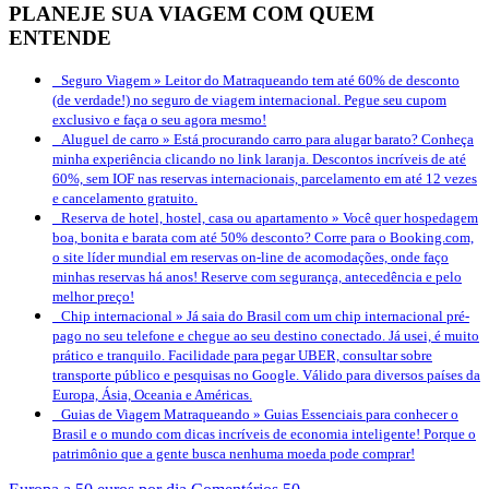
PLANEJE SUA VIAGEM COM QUEM
ENTENDE
Seguro Viagem »
Leitor do Matraqueando tem até 60% de desconto
(de verdade!) no seguro de viagem internacional. Pegue seu cupom
exclusivo e faça o seu agora mesmo!
Aluguel de carro »
Está procurando carro para alugar barato? Conheça
minha experiência clicando no link laranja. Descontos incríveis de até
60%, sem IOF nas reservas internacionais, parcelamento em até 12 vezes
e cancelamento gratuito.
Reserva de hotel, hostel, casa ou apartamento »
Você quer hospedagem
boa, bonita e barata com até 50% desconto? Corre para o Booking.com,
o site líder mundial em reservas on-line de acomodações, onde faço
minhas reservas há anos! Reserve com segurança, antecedência e pelo
melhor preço!
Chip internacional »
Já saia do Brasil com um chip internacional pré-
pago no seu telefone e chegue ao seu destino conectado. Já usei, é muito
prático e tranquilo. Facilidade para pegar UBER, consultar sobre
transporte público e pesquisas no Google. Válido para diversos países da
Europa, Ásia, Oceania e Américas.
Guias de Viagem Matraqueando »
Guias Essenciais para conhecer o
Brasil e o mundo com dicas incríveis de economia inteligente! Porque o
patrimônio que a gente busca nenhuma moeda pode comprar!