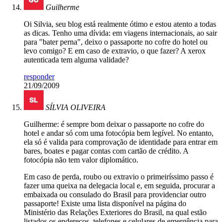
Guilherme
Oi Silvia, seu blog está realmente ótimo e estou atento a todas
as dicas. Tenho uma dívida: em viagens internacionais, ao sair
para "bater perna", deixo o passaporte no cofre do hotel ou
levo comigo? E em caso de extravio, o que fazer? A xerox
autenticada tem alguma validade?
responder
21/09/2009
SÍLVIA OLIVEIRA
Guilherme: é sempre bom deixar o passaporte no cofre do
hotel e andar só com uma fotocópia bem legível. No entanto,
ela só é valida para comprovação de identidade para entrar em
bares, boates e pagar contas com cartão de crédito. A
fotocópia não tem valor diplomático.
Em caso de perda, roubo ou extravio o primeiríssimo passo é
fazer uma queixa na delegacia local e, em seguida, procurar a
embaixada ou consulado do Brasil para providenciar outro
passaporte! Existe uma lista disponível na página do
Ministério das Relações Exteriores do Brasil, na qual estão
listados os endereços, telefones e celulares de emergência para