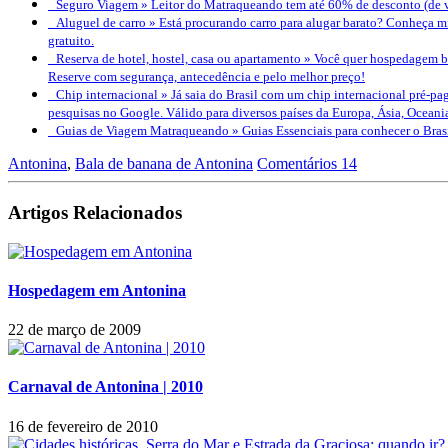
Seguro Viagem »
Leitor do Matraqueando tem até 60% de desconto (de v
Aluguel de carro »
Está procurando carro para alugar barato? Conheça mi
gratuito.
Reserva de hotel, hostel, casa ou apartamento »
Você quer hospedagem bo
Reserve com segurança, antecedência e pelo melhor preço!
Chip internacional »
Já saia do Brasil com um chip internacional pré-pag
pesquisas no Google. Válido para diversos países da Europa, Ásia, Oceani
Guias de Viagem Matraqueando »
Guias Essenciais para conhecer o Bra
Antonina
,
Bala de banana de Antonina
Comentários 14
Artigos Relacionados
Hospedagem em Antonina
22 de março de 2009
Carnaval de Antonina | 2010
16 de fevereiro de 2010