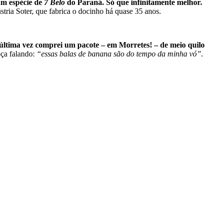
um espécie de
7 Belo
do Paraná. Só que infinitamente melhor.
ria Soter, que fabrica o docinho há quase 35 anos.
última vez comprei um pacote – em Morretes! – de meio quilo
oça falando:
“essas balas de banana são do tempo da minha vó”.