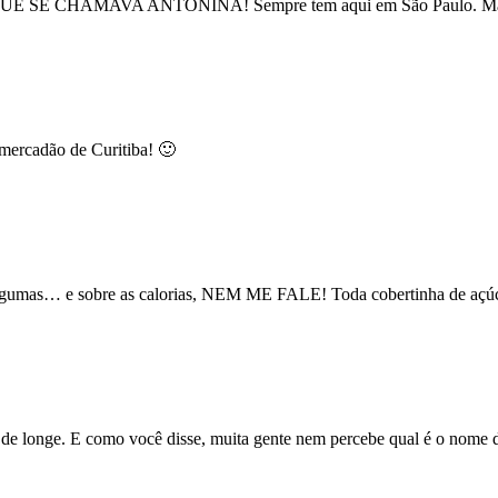
CHAMAVA ANTONINA! Sempre tem aqui em São Paulo. Mas esse
 mercadão de Curitiba! 🙂
er algumas… e sobre as calorias, NEM ME FALE! Toda cobertinha de açú
la de longe. E como você disse, muita gente nem percebe qual é o nome 