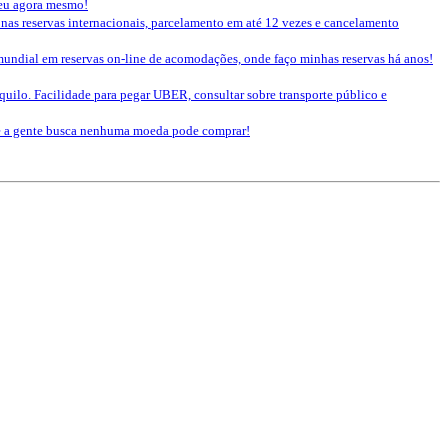
seu agora mesmo!
 nas reservas internacionais, parcelamento em até 12 vezes e cancelamento
mundial em reservas on-line de acomodações, onde faço minhas reservas há anos!
nquilo. Facilidade para pegar UBER, consultar sobre transporte público e
que a gente busca nenhuma moeda pode comprar!