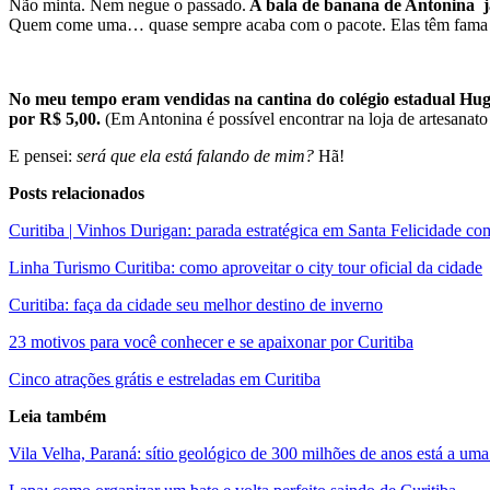
Não minta. Nem negue o passado.
A bala de banana de Antonina já
Quem come uma… quase sempre acaba com o pacote. Elas têm fama por a
No meu tempo eram vendidas na cantina do colégio estadual Hug
por R$ 5,00.
(Em Antonina é possível encontrar na loja de artesanat
E pensei:
será que ela está falando de mim?
Hã!
Posts relacionados
Curitiba | Vinhos Durigan: parada estratégica em Santa Felicidade co
Linha Turismo Curitiba: como aproveitar o city tour oficial da cidade
Curitiba: faça da cidade seu melhor destino de inverno
23 motivos para você conhecer e se apaixonar por Curitiba
Cinco atrações grátis e estreladas em Curitiba
Leia também
Vila Velha, Paraná: sítio geológico de 300 milhões de anos está a uma