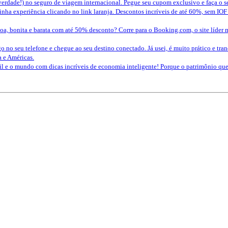
erdade!) no seguro de viagem internacional. Pegue seu cupom exclusivo e faça o 
nha experiência clicando no link laranja. Descontos incríveis de até 60%, sem IOF
a, bonita e barata com até 50% desconto? Corre para o Booking.com, o site líder 
o no seu telefone e chegue ao seu destino conectado. Já usei, é muito prático e tra
a e Américas.
sil e o mundo com dicas incríveis de economia inteligente! Porque o patrimônio 