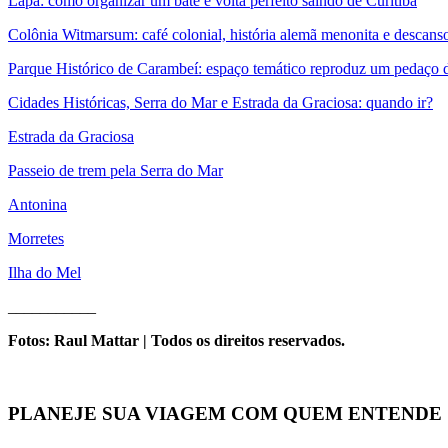
Lapa: como organizar um bate e volta perfeito saindo de Curitiba
Colônia Witmarsum: café colonial, história alemã menonita e descanso
Parque Histórico de Carambeí: espaço temático reproduz um pedaço 
Cidades Históricas, Serra do Mar e Estrada da Graciosa: quando ir?
Estrada da Graciosa
Passeio de trem pela Serra do Mar
Antonina
Morretes
Ilha do Mel
___________
Fotos:
Raul Mattar | Todos os direitos reservados.
PLANEJE SUA VIAGEM COM QUEM ENTENDE