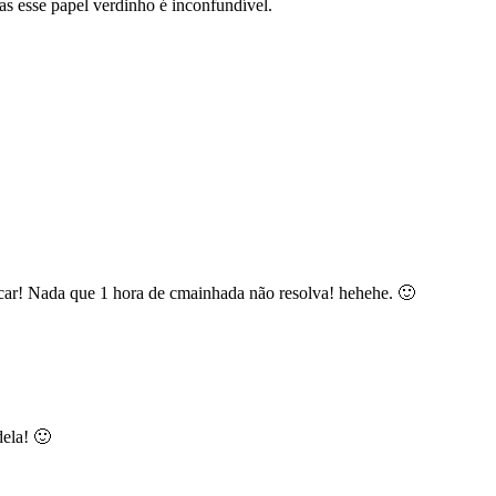
 papel verdinho é inconfundível.
car! Nada que 1 hora de cmainhada não resolva! hehehe. 🙂
dela! 🙂