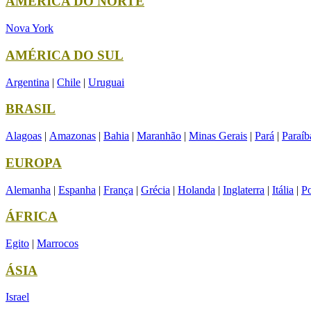
AMÉRICA DO NORTE
Nova York
AMÉRICA DO SUL
Argentina
|
Chile
|
Uruguai
BRASIL
Alagoas
|
Amazonas
|
Bahia
|
Maranhão
|
Minas Gerais
|
Pará
|
Paraíb
EUROPA
Alemanha
|
Espanha
|
França
|
Grécia
|
Holanda
|
Inglaterra
|
Itália
|
Po
ÁFRICA
Egito
|
Marrocos
ÁSIA
Israel