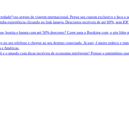
erdade!) no seguro de viagem internacional. Pegue seu cupom exclusivo e faça o 
nha experiência clicando no link laranja. Descontos incríveis de até 60%, sem IOF
a, bonita e barata com até 50% desconto? Corre para o Booking.com, o site líder 
o no seu telefone e chegue ao seu destino conectado. Já usei, é muito prático e tra
a e Américas.
sil e o mundo com dicas incríveis de economia inteligente! Porque o patrimônio 