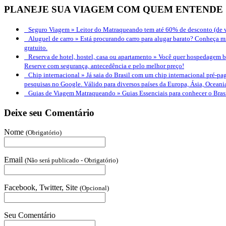
PLANEJE SUA VIAGEM COM QUEM ENTENDE
Seguro Viagem »
Leitor do Matraqueando tem até 60% de desconto (de v
Aluguel de carro »
Está procurando carro para alugar barato? Conheça mi
gratuito.
Reserva de hotel, hostel, casa ou apartamento »
Você quer hospedagem bo
Reserve com segurança, antecedência e pelo melhor preço!
Chip internacional »
Já saia do Brasil com um chip internacional pré-pag
pesquisas no Google. Válido para diversos países da Europa, Ásia, Oceani
Guias de Viagem Matraqueando »
Guias Essenciais para conhecer o Bra
Deixe seu Comentário
Nome
(Obrigatório)
Email
(Não será publicado - Obrigatório)
Facebook, Twitter, Site
(Opcional)
Seu Comentário