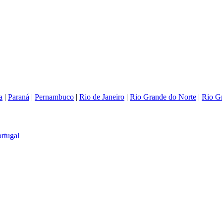
a
|
Paraná
|
Pernambuco
|
Rio de Janeiro
|
Rio Grande do Norte
|
Rio G
rtugal