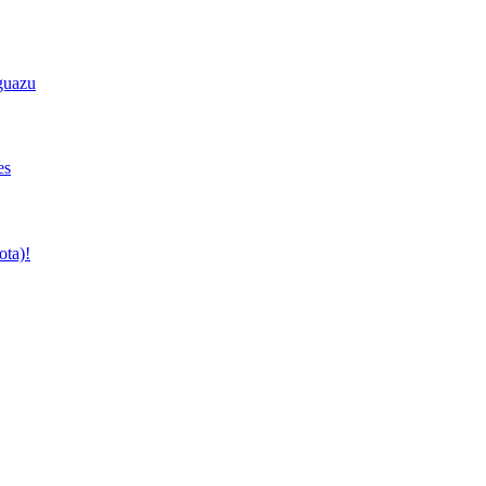
Iguazu
es
ota)!