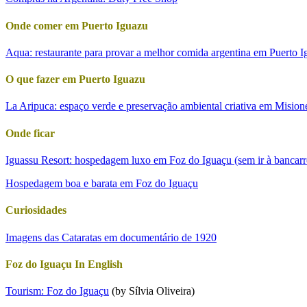
Onde comer em Puerto Iguazu
Aqua: restaurante para provar a melhor comida argentina em Puerto 
O que fazer em Puerto Iguazu
La Aripuca: espaço verde e preservação ambiental criativa em Mision
Onde ficar
Iguassu Resort: hospedagem luxo em Foz do Iguaçu (sem ir à bancarr
Hospedagem boa e barata em Foz do Iguaçu
Curiosidades
Imagens das Cataratas em documentário de 1920
Foz do Iguaçu In English
Tourism: Foz do Iguaçu
(by Sílvia Oliveira)