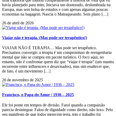
uma trajetória que mudou completamente a história de vida que eu
havia planejado para mim. Iniciava um doutorado, deslumbrada na
Europa, mas sem bolsa de estudos e com apenas algumas poucas
economias na bagagem. Nascia o Matraqueando. Sem plano […]
26 de abril de 2026
Viajar não é terapia. (Mas pode ser terapêutico!)
VIAJAR NÃO É TERAPIA… Mas pode ser terapêutico.
Precisamos convergir: a terapia é um compromisso de reengenharia
mental que não se compra em pacote turístico. O foco aqui, no
entanto, não é confrontar quem diz que “viajar é terapia” (um mantra
recorrente entre influencers e desavisados), mas sim enaltecer que,
de fato, é um movimento […]
26 de novembro de 2025
Francisco, o Papa do Amor | 1936 – 2025
Ele foi ponte em tempos de divisão. Farol quando a compaixão
parecia desintegrar. Falou de dignidade como direito, não luxo. Pelo
seu manifesto de que todos merecem terra, teto e trabalho foi