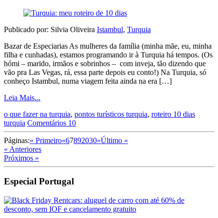
Publicado por: Silvia Oliveira
Istambul
,
Turquia
Bazar de Especiarias As mulheres da família (minha mãe, eu, minha
filha e cunhadas), estamos programando ir à Turquia há tempos. (Os
hómi – marido, irmãos e sobrinhos – com inveja, tão dizendo que
vão pra Las Vegas, rá, essa parte depois eu conto!) Na Turquia, só
conheço Istambul, numa viagem feita ainda na era […]
Leia Mais...
o que fazer na turquia
,
pontos turísticos turquia
,
roteiro 10 dias
turquia
Comentários 10
Páginas:
« Primeiro
«
6
7
8
9
20
30
»
Último »
« Anteriores
Próximos »
Especial Portugal